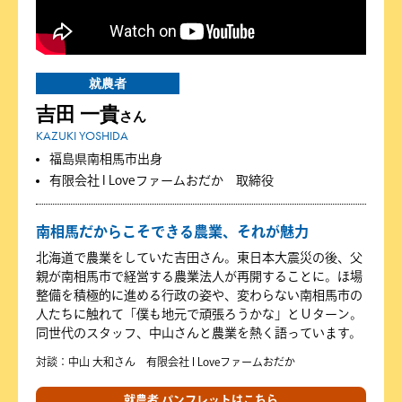
就農者
吉田 一貴
さん
KAZUKI YOSHIDA
福島県南相馬市出身
有限会社 I Loveファームおだか 取締役
南相馬だからこそできる農業、それが魅力
北海道で農業をしていた吉田さん。東日本大震災の後、父
親が南相馬市で経営する農業法人が再開することに。ほ場
整備を積極的に進める行政の姿や、変わらない南相馬市の
人たちに触れて「僕も地元で頑張ろうかな」とＵターン。
同世代のスタッフ、中山さんと農業を熱く語っています。
対談：中山 大和さん 有限会社 I Loveファームおだか
就農者 パンフレットはこちら