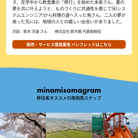
き、在学中から飲食業の「修行」を始めた未来さん。妻の
夢を共に叶えようと、ものづくりに共通性を感じてSE(シス
テムエンジニア)から料理の道へ入った晃さん。二人の夢が
実った先には、地域の人との嬉しい出会いがありました。
対談：鈴木 洋道 さん 株式会社 鈴木組 代表取締役
販売・サービス業商業者 パンフレットはこちら
minamisomagram
移住者オススメの南相馬スナップ