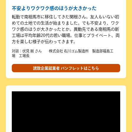
不安よりワクワク感のほうが大きかった
転勤で南相馬市に移住してきた関根さん。友人もいない初
めての土地での生活が始まりました。でも不安より、ワク
ワク感のほうが大きかったとか。異動先である南相馬の新
工場は平均年齢20代の若い職場。仕事とプライベート、両
方を楽しむ様子が伝わってきます。
対談：伏見 剛 さん 株式会社 右川ゴム製造所 製造部福島工
場 工場長
誘致企業就業者 パンフレットはこちら