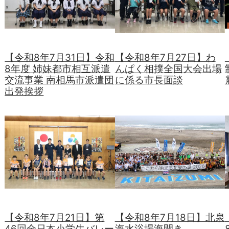
【令和8年7月31日】令和
【令和8年7月27日】わ
8年度 姉妹都市相互派遣
んぱく相撲全国大会出場
交流事業 南相馬市派遣団
に係る市長面談
出発挨拶
【令和8年7月21日】第
【令和8年7月18日】北泉
46回全日本小学生バレー
海水浴場海開き