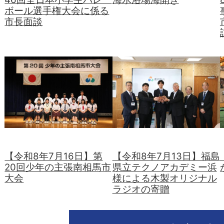
ボール選手権大会に係る
市長面談
【令和8年7月16日】第
【令和8年7月13日】福島
20回少年の主張南相馬市
県立テクノアカデミー浜
大会
様による木製オリジナル
ラジオの寄贈