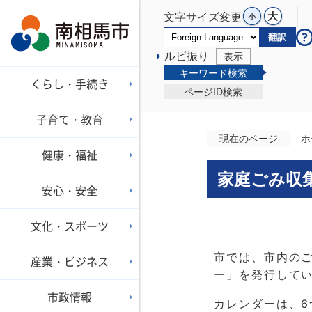
文字サイズ変更
翻訳
ルビ振り
表示
キーワード検索
くらし・手続き
ページID検索
子育て・教育
現在のページ
ホ
健康・福祉
家庭ごみ収
安心・安全
文化・スポーツ
市では、市内の
産業・ビジネス
ー」を発行して
市政情報
カレンダーは、