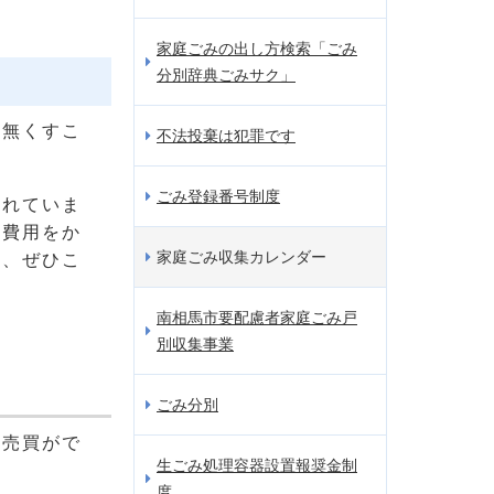
家庭ごみの出し方検索「ごみ
分別辞典ごみサク」
を無くすこ
不法投棄は犯罪です
ごみ登録番号制度
されていま
や費用をか
家庭ごみ収集カレンダー
を、ぜひこ
南相馬市要配慮者家庭ごみ戸
別収集事業
ごみ分別
く売買がで
生ごみ処理容器設置報奨金制
度