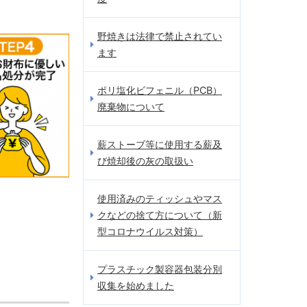
野焼きは法律で禁止されてい
ます
ポリ塩化ビフェニル（PCB）
廃棄物について
薪ストーブ等に使用する薪及
び焼却後の灰の取扱い
使用済みのティッシュやマス
クなどの捨て方について（新
型コロナウイルス対策）
プラスチック製容器包装分別
収集を始めました