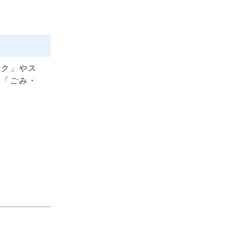
ック」やス
能「ごみ・