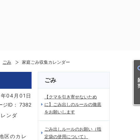
ごみ
家庭ごみ収集カレンダー
目的
ごみ
年04月01日
【クマを引き寄せないため
に】ごみ出しのルールの徹底
ージID：
7382
をお願いします
カレンダ
ごみ出しルールのお願い（指
地区のカレ
定袋の使用について）