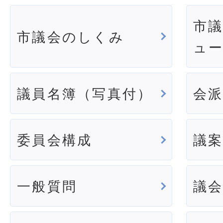
市
市議会のしくみ
ュ
議員名簿（写真付）
会
委員会構成
議
一般質問
議