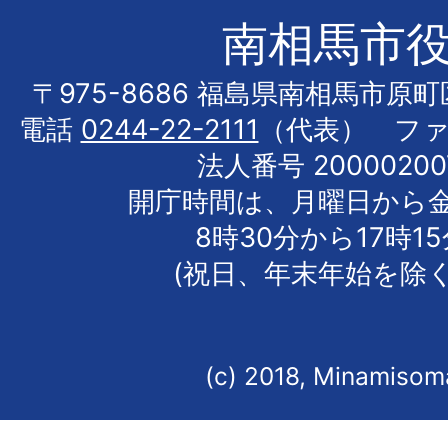
南相馬市
〒975-8686 福島県南相馬市原
電話
0244-22-2111
（代表） フ
法人番号 20000200
開庁時間は、月曜日から
8時30分から17時1
(祝日、年末年始を除く
(c) 2018, Minamisoma