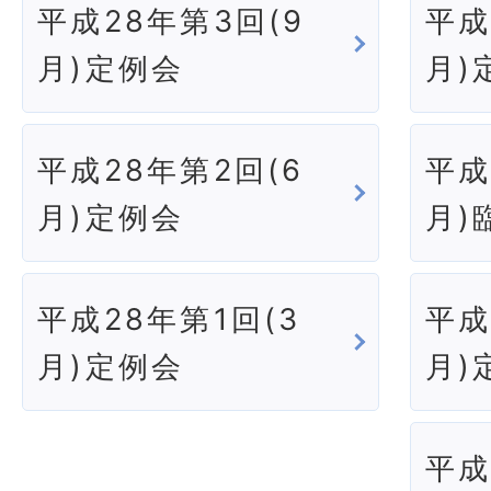
平成28年第3回(9
平成
月)定例会
月)
平成28年第2回(6
平成
月)定例会
月)
平成28年第1回(3
平成
月)定例会
月)
平成