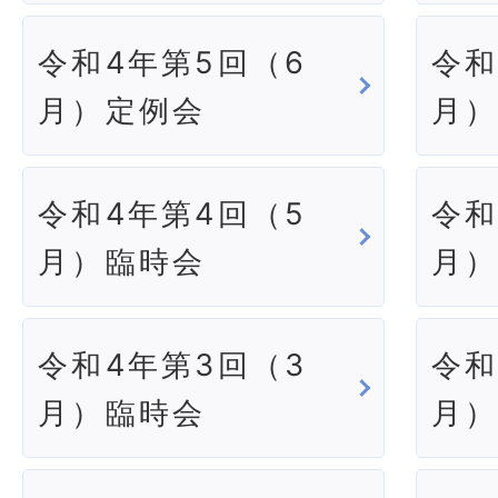
令和4年第5回（6
令和
月）定例会
月
令和4年第4回（5
令和
月）臨時会
月
令和4年第3回（3
令和
月）臨時会
月