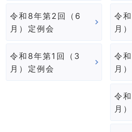
令和8年第2回（6
令和
月）定例会
月
令和8年第1回（3
令和
月）定例会
月
令和
月