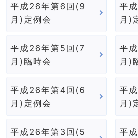
平成26年第6回(9
平成
月)定例会
月)
平成26年第5回(7
平成
月)臨時会
月)
平成26年第4回(6
平成
月)定例会
月)
平成26年第3回(5
平成