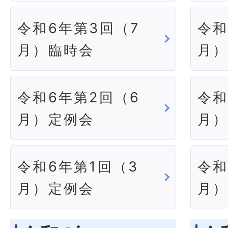
令和6年第3回（7
令和
月）臨時会
月
令和6年第2回（6
令和
月）定例会
月
令和6年第1回（3
令和
月）定例会
月