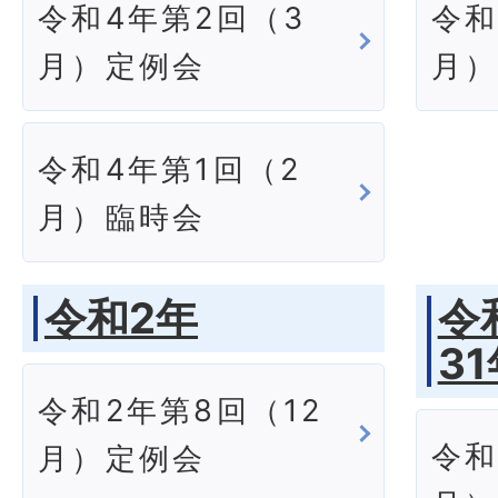
令和4年第2回（3
令和
月）定例会
月
令和4年第1回（2
月）臨時会
令和2年
令
3
令和2年第8回（12
令和
月）定例会