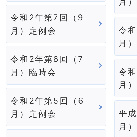
月
令和2年第7回（9
令和
月）定例会
月
令和2年第6回（7
令和
月）臨時会
月
令和2年第5回（6
平成
月）定例会
月