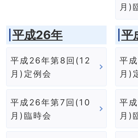
月)
平成26年
平
平成26年第8回(12
平成
月)定例会
月)
平成26年第7回(10
平成
月)臨時会
月)