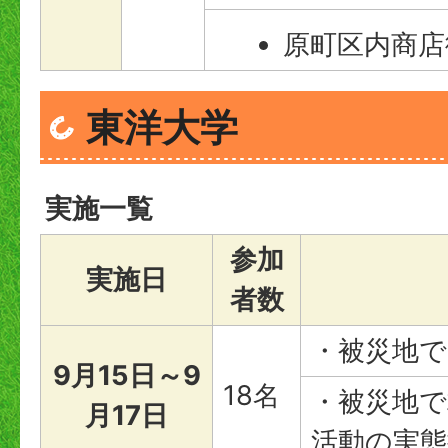
原町区内商店
東洋大学
実施一覧
参加
実施日
者数
・被災地
9月15日～9
18名
・被災地
月17日
活動の実態