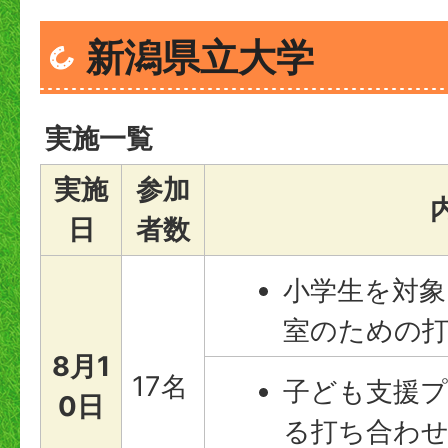
新潟県立大学
実施一覧
実施
参加
日
者数
小学生を対象
室のための
8月1
17名
子ども支援
0日
る打ち合わ