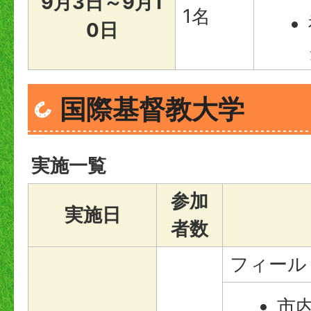
9月3日～9月1
1名
0日
国際基督教大学
実施一覧
参加
実施日
者数
フィール
市