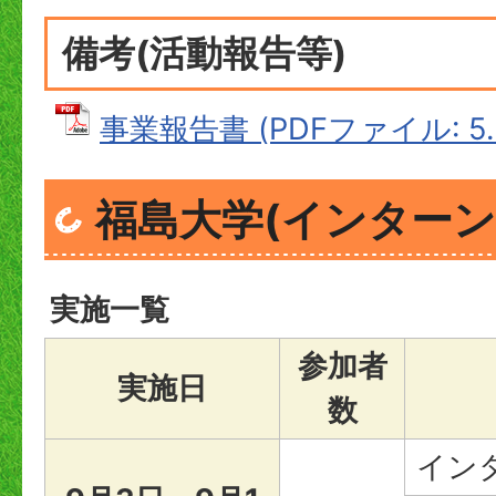
備考(活動報告等)
事業報告書 (PDFファイル: 5.
福島大学(インターン
実施一覧
参加者
実施日
数
イン