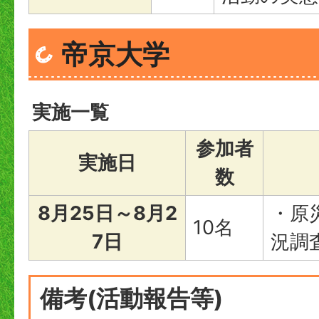
帝京大学
実施一覧
参加者
実施日
数
8月25日～8月2
・原
10名
7日
況調
備考(活動報告等)