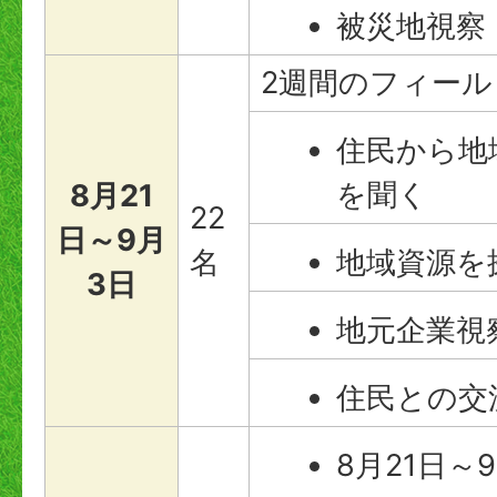
被災地視察
2週間のフィー
住民から地
を聞く
8月21
22
日～9月
名
地域資源を
3日
地元企業視
住民との交
8月21日～