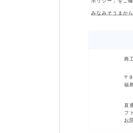
ポリシー」をご
みなみそうまからは
商
〒9
福
直通
ファ
お