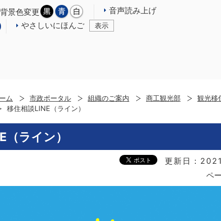
音声読み上げ
背景色変更
やさしいにほんご
表示
ーム
市政ポータル
組織のご案内
商工観光部
観光移
移住相談LINE（ライン）
NE（ライン）
更新日：202
ペー