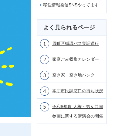
移住情報発信SNSやってます
よく見られるページ
原町区循環バス実証運行
家庭ごみ収集カレンダー
空き家・空き地バンク
本庁市民課窓口の待ち状況
令和8年度 人権・男女共同
参画に関する講演会の開催