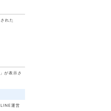
示された
」が表示さ
INE運営