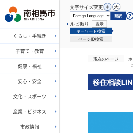
文字サイズ変更
翻訳
ルビ振り
表示
キーワード検索
くらし・手続き
ページID検索
子育て・教育
現在のページ
ホ
健康・福祉
安心・安全
移住相談LI
文化・スポーツ
産業・ビジネス
市政情報