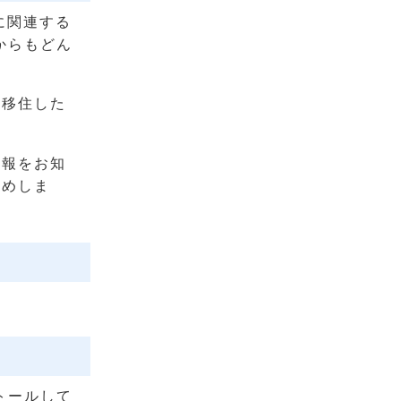
に関連する
からもどん
「移住した
情報をお知
すめしま
トールして