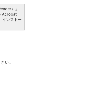
eader）」
crobat
、インストー
ださい。