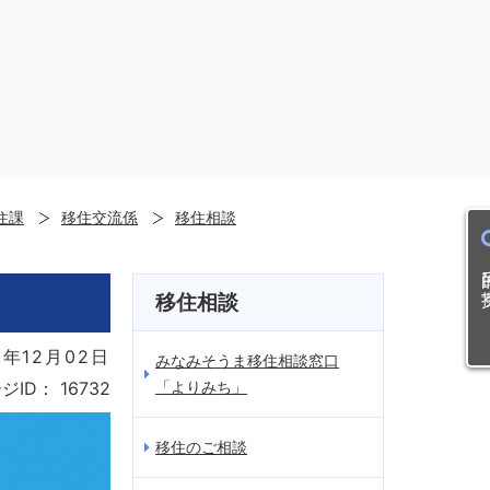
住課
移住交流係
移住相談
目的
移住相談
1年12月02日
みなみそうま移住相談窓口
「よりみち」
ジID：
16732
移住のご相談