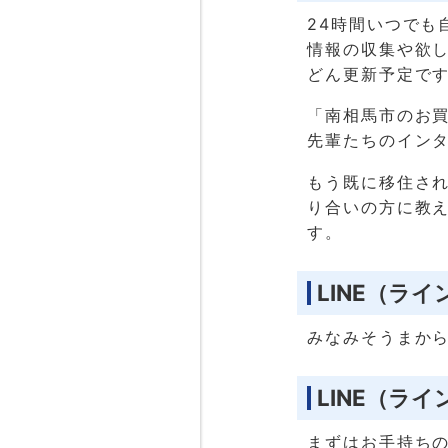
24時間いつでも
情報の収集や欲
どん更新予定で
「南相馬市のお
先輩たちのインタ
もう既に移住さ
り合いの方に教
す。
LINE（ラ
みなみそうまか
LINE（ラ
まずはお手持ちの