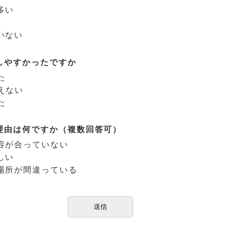
多い
いない
しやすかったですか
た
えない
た
理由は何ですか（複数回答可）
容が合っていない
しい
場所が間違っている