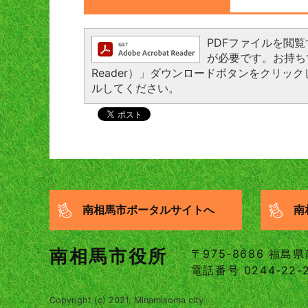
PDFファイルを閲覧する
が必要です。お持ちでな
Reader）」ダウンロードボタンをクリ
ルしてください。
南相馬市ポータルサイトへ
南
南相馬市役所
〒975-8686 福
電話番号 0244-22-
Copyright (c) 2021, Minamisoma city