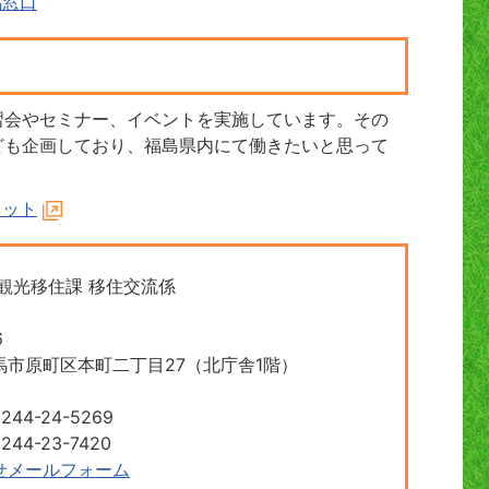
馬窓口
習会やセミナー、イベントを実施しています。その
ども企画しており、福島県内にて働きたいと思って
ネット
観光移住課 移住交流係
6
馬市原町区本町二丁目27（北庁舎1階）
44-24-5269
44-23-7420
せメールフォーム