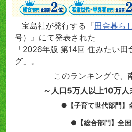
宝島社が発行する『
田舎暮ら
号）』にて発表された
「2026年版 第14回 住みたい
グ」。
このランキングで、
～人口5万人以上10万
●【子育て世代部門】全
●【総合部門】全国 