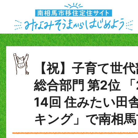
【祝】子育て世代部
総合部門 第2位 「
14回 住みたい田
キング」で南相馬