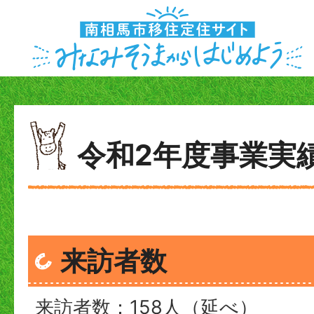
令和2年度事業実
来訪者数
来訪者数：158人（延べ）