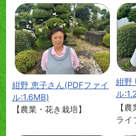
紺野
紺野 恵子さん(PDFファイ
ル:1.
ル:1.6MB)
【農
【農業・花き栽培】
ライ