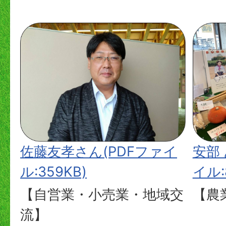
安部
佐藤友孝さん(PDFファイ
イル:8
ル:359KB)
【農
【自営業・小売業・地域交
流】