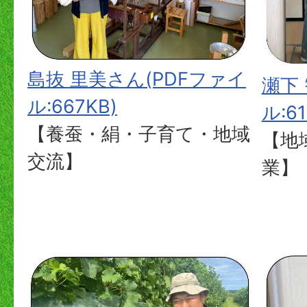
島抜 里美さん(PDFファイ
瀬下
ル:667KB)
ル:61
【養蚕・絹・子育て・地域
【地
交流】
業】