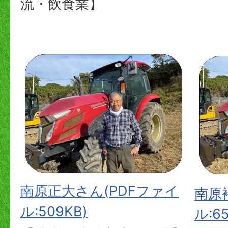
流・飲食業】
南原正大さん(PDFファイ
南原
ル:509KB)
ル:65