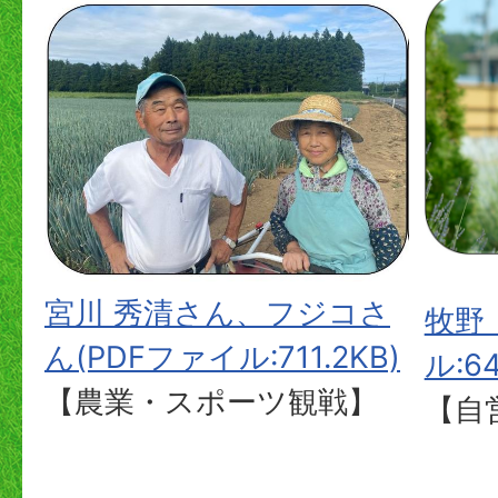
宮川 秀清さん、フジコさ
牧野
ん(PDFファイル:711.2KB)
ル:64
【農業・スポーツ観戦】
【自