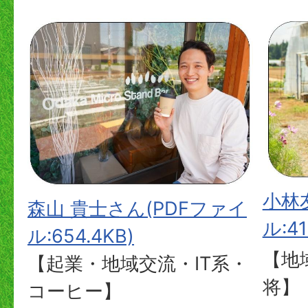
小林
森山 貴士さん(PDFファイ
ル:41
ル:654.4KB)
【地
【起業・地域交流・IT系・
将】
コーヒー】