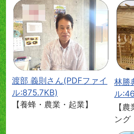
渡部 義則さん(PDFファイ
林勝
ル:875.7KB)
ル:46
【養蜂・農業・起業】
【農
ング