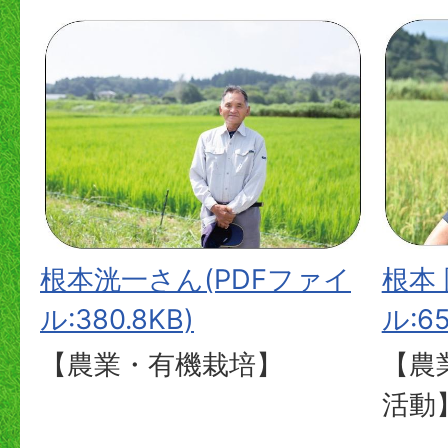
根本洸一さん(PDFファイ
根本
ル:380.8KB)
ル:65
【農業・有機栽培】
【農
活動