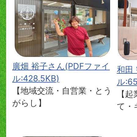
廣畑 裕子さん(PDFファイ
和田
ル:428.5KB)
ル:65
【地域交流・自営業・とう
【起
がらし】
て・