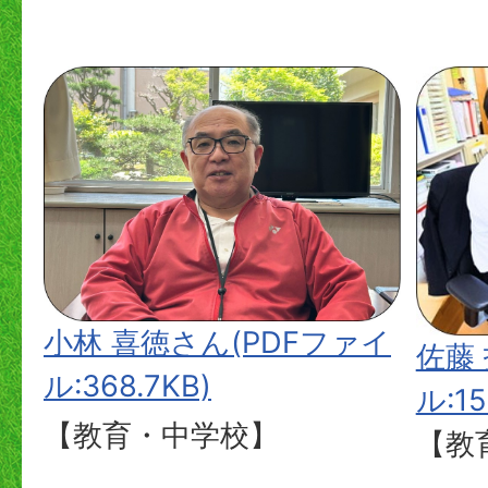
小林 喜徳さん(PDFファイ
佐藤
ル:368.7KB)
ル:15
【教育・中学校】
【教