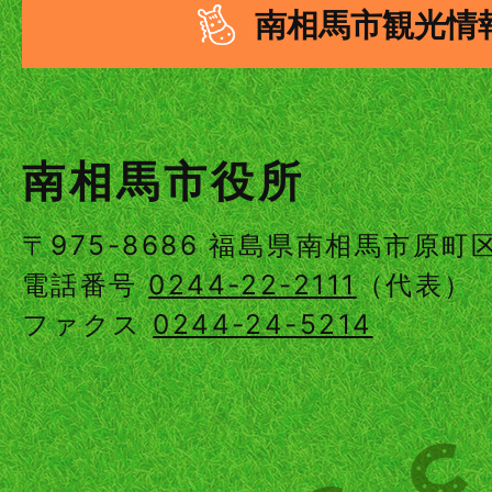
南相馬市観光情
南相馬市役所
〒975-8686 福島県南相馬市原
電話番号
0244-22-2111
（代表）
ファクス
0244-24-5214