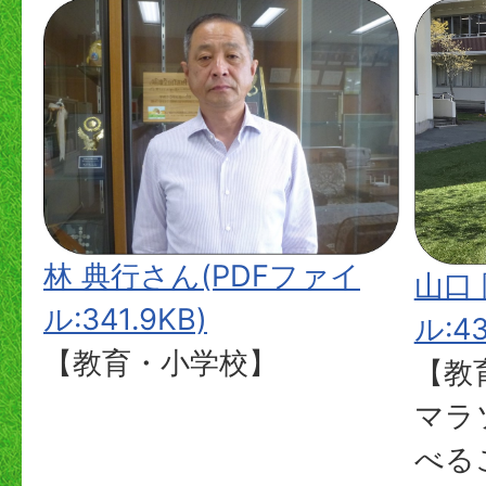
林 典行さん(PDFファイ
山口
ル:341.9KB)
ル:43
【教育・小学校】
【教
マラ
べる