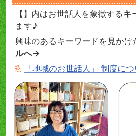
【】内はお世話人を象徴する
キ
ます♪
興味のあるキーワードを見かけ
ルへ→
「地域のお世話人」 制度に