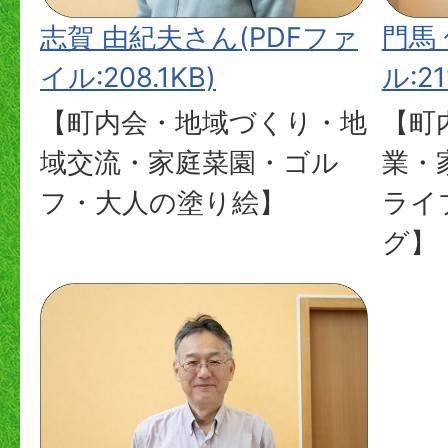
志賀 由紀夫さん(PDFファ
門馬
イル:208.1KB)
ル:21
【町内会・地域づくり・地
【町
域交流・家庭菜園・ゴル
業・
フ・大人の塗り絵】
ライ
グ】