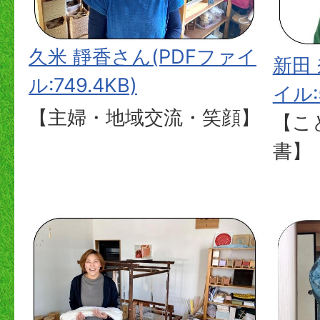
久米 靜香さん(PDFファイ
新田
ル:749.4KB)
イル:5
【主婦・地域交流・笑顔】
【こ
書】