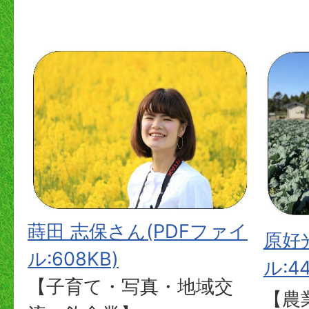
蒔田 志保さん(PDFファイ
原好
ル:608KB)
ル:44
【子育て・写真・地域交
【農