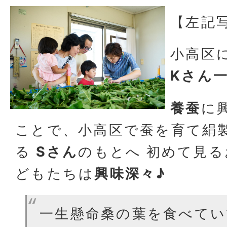
【左記
小高区
Kさん
養蚕
に
ことで、小高区で蚕を育て絹
る
Sさん
のもとへ
初めて見る
どもたちは
興味深々
♪
一生懸命桑の葉を食べてい