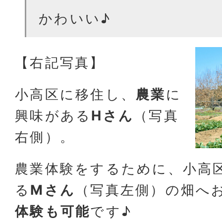
かわいい♪
【右記写真】
小高区に移住し、
農業
に
興味がある
Hさん
（写真
右側）。
農業体験をするために、小高
る
Mさん
（写真左側）の畑へ
体験も可能
です♪