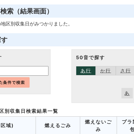
日検索
（結果画面）
の
地区別収集日
がみつかりました。
探す
す
50音で探す
あ行
か行
さ行
あ
区別収集日検索
結果一覧
燃えないご
プラ
収区域)
燃えるごみ
み