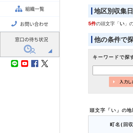
組織一覧
地区別収集
5件
の頭文字「
い
」
お問い合わせ
他の条件で
窓口の待ち状況
キーワードで探
頭文字「
い
」の
地
町名(回