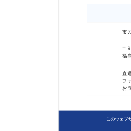
市
〒9
福
直通
ファ
お
このウェブ