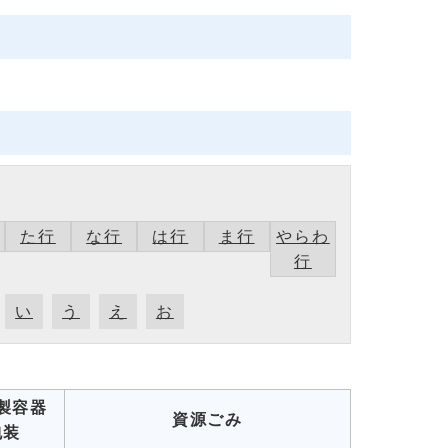
た行
な行
は行
ま行
やらわ
行
い
う
え
お
製容器
資源ごみ
包装