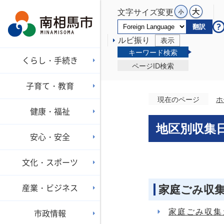
文字サイズ変更
翻訳
ルビ振り
表示
キーワード検索
くらし・手続き
ページID検索
子育て・教育
現在のページ
ホ
健康・福祉
地区別収集
安心・安全
文化・スポーツ
産業・ビジネス
家庭ごみ収
家庭ごみ収集
市政情報