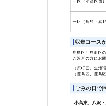
一区（小高区西
一区（鹿島・真
収集コース
鹿島区と原町区
ご近所の方にお
（原町区）生活環境課
（鹿島区）鹿島区市
ごみの日で
小高東、八沢・