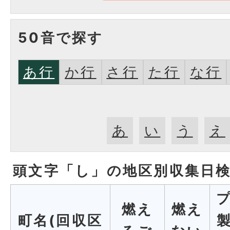
50音で探す
あ行
か行
さ行
た行
な行
あ
い
う
え
頭文字「
し
」の
地区別収集日
燃え
燃え
町名(回収区