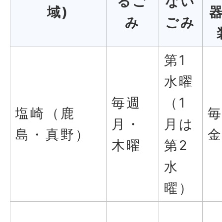
るご
ない
域)
み
ごみ
第1
水曜
毎週
（1
塩崎（鹿
月・
月は
島・真野）
木曜
第2
水
曜）