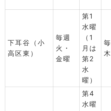
第1
水曜
毎週
（1
下耳谷（小
火・
月は
高区東）
金曜
第2
水
曜）
第4
水曜