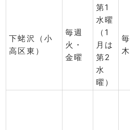
第1
水曜
毎週
（1
下蛯沢（小
火・
月は
高区東）
金曜
第2
水
曜）