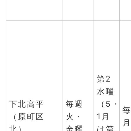
第2
水曜
下北高平
毎週
（5・
（原町区
火・
1月
北）
金曜
は第