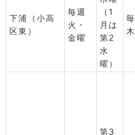
毎週
（1
下浦（小高
火・
月は
区東）
金曜
第2
水
曜）
第3