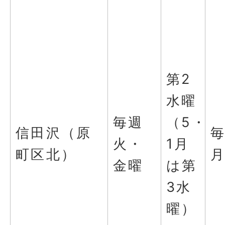
第2
水曜
毎週
（5・
信田沢（原
火・
1月
町区北）
金曜
は第
3水
曜）