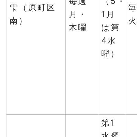
毎週
（5・
雫（原町区
月・
1月
南）
木曜
は第
4水
曜）
第1
水曜