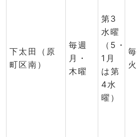
第3
水曜
毎週
（5・
下太田（原
月・
1月
町区南）
木曜
は第
4水
曜）