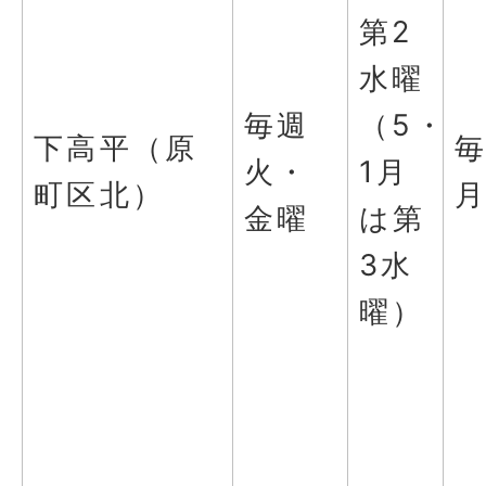
第2
水曜
毎週
（5・
下高平（原
火・
1月
町区北）
金曜
は第
3水
曜）