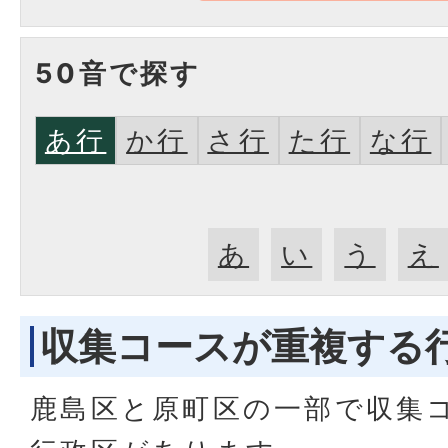
50音で探す
あ行
か行
さ行
た行
な行
あ
い
う
え
収集コースが重複する
鹿島区と原町区の一部で収集