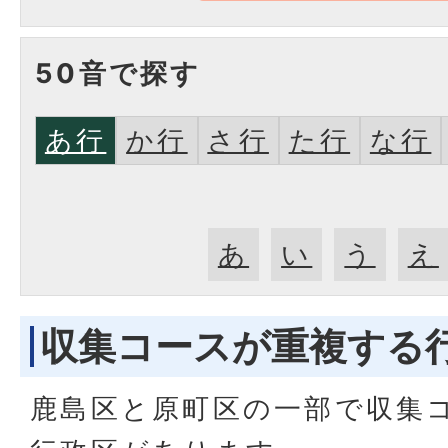
50音で探す
あ行
か行
さ行
た行
な行
あ
い
う
え
収集コースが重複する
鹿島区と原町区の一部で収集