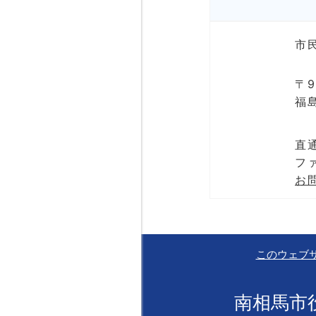
市
〒9
福
直通
ファ
お
このウェブ
南相馬市