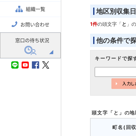
組織一覧
地区別収集
1件
の頭文字「
と
」
お問い合わせ
他の条件で
窓口の待ち状況
キーワードで探
頭文字「
と
」の
地
町名(回