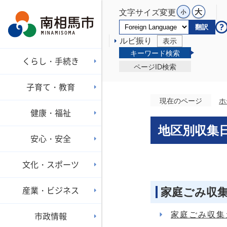
文字サイズ変更
翻訳
ルビ振り
表示
キーワード検索
くらし・手続き
ページID検索
子育て・教育
現在のページ
ホ
健康・福祉
地区別収集
安心・安全
文化・スポーツ
産業・ビジネス
家庭ごみ収
家庭ごみ収集
市政情報