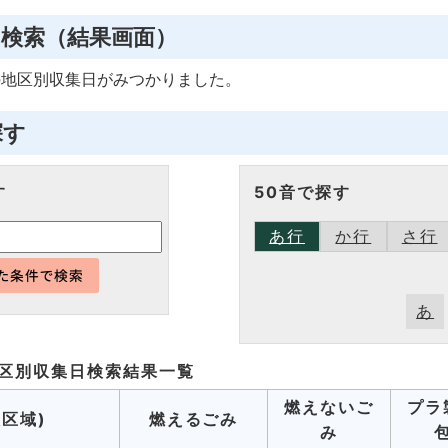
日検索
（結果画面）
の
地区別収集日
がみつかりました。
探す
す
50音で探す
あ行
か行
さ行
あ
区別収集日検索
結果一覧
燃えないご
プラ
収区域)
燃えるごみ
み