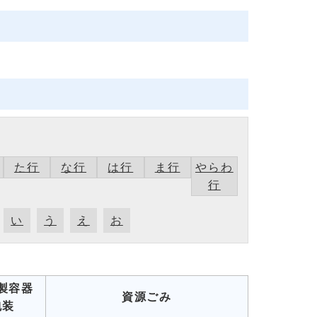
た行
な行
は行
ま行
やらわ
行
い
う
え
お
製容器
資源ごみ
包装