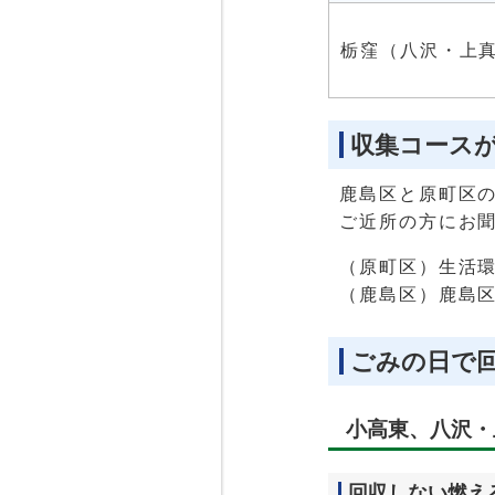
栃窪（八沢・上
収集コース
鹿島区と原町区
ご近所の方にお
（原町区）生活環境課
（鹿島区）鹿島区市
ごみの日で
小高東、八沢・
回収しない燃え