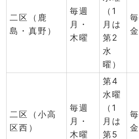
毎週
（1
二区（鹿
月・
月は
島・真野）
木曜
第2
水
曜）
第4
水曜
毎週
（1
二区（小高
月・
月は
区西）
木曜
第5