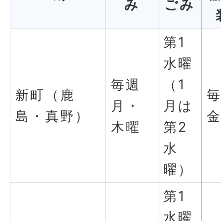
み
ごみ
第1
水曜
毎週
（1
新町（鹿
月・
月は
島・真野）
木曜
第2
水
曜）
第1
水曜