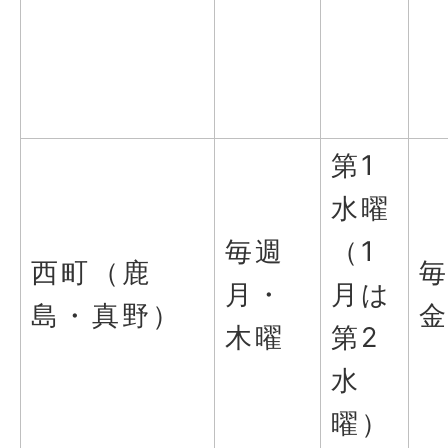
第1
水曜
毎週
（1
西町（鹿
月・
月は
島・真野）
木曜
第2
水
曜）