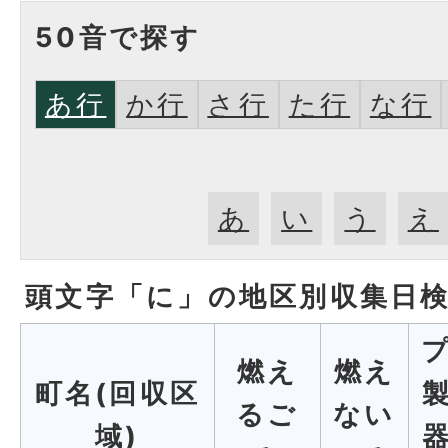
50音で探す
あ行
か行
さ行
た行
な行
あ
い
う
え
頭文字「
に
」の
地区別収集日
燃え
燃え
町名(回収区
るご
ない
域)