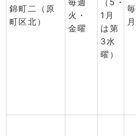
毎週
（5・
錦町二（原
火・
1月
町区北）
金曜
は第
3水
曜）