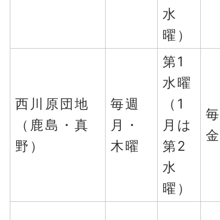
水
曜）
第1
水曜
西川原団地
毎週
（1
（鹿島・真
月・
月は
野）
木曜
第2
水
曜）