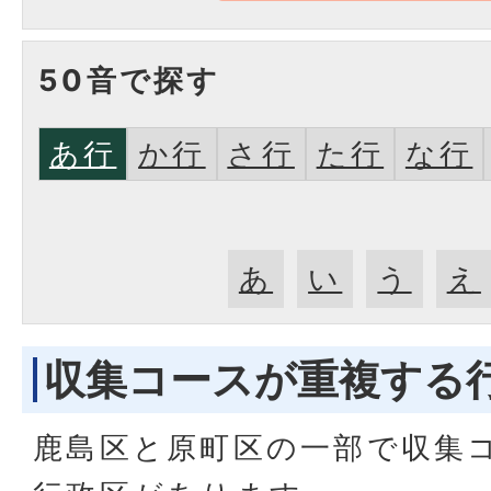
50音で探す
あ行
か行
さ行
た行
な行
あ
い
う
え
収集コースが重複する
鹿島区と原町区の一部で収集