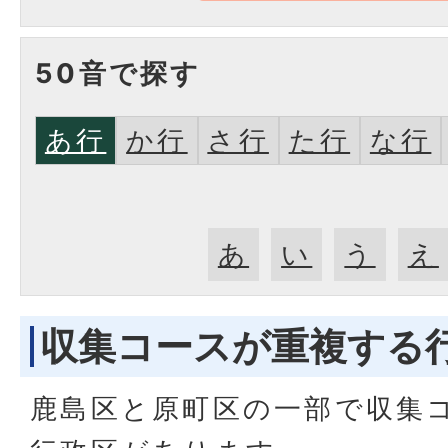
50音で探す
あ行
か行
さ行
た行
な行
あ
い
う
え
収集コースが重複する
鹿島区と原町区の一部で収集