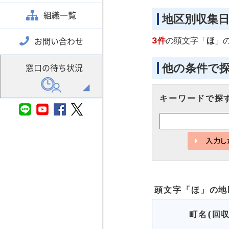
組織一覧
地区別収集
3件
の頭文字「
ほ
」
お問い合わせ
他の条件で
窓口の待ち状況
キーワードで探
頭文字「
ほ
」の
地
町名(回