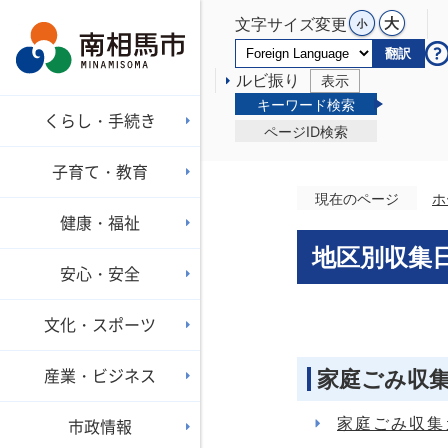
文字サイズ変更
翻訳
ルビ振り
表示
キーワード検索
くらし・手続き
ページID検索
子育て・教育
現在のページ
ホ
健康・福祉
地区別収集
安心・安全
文化・スポーツ
産業・ビジネス
家庭ごみ収
家庭ごみ収集
市政情報