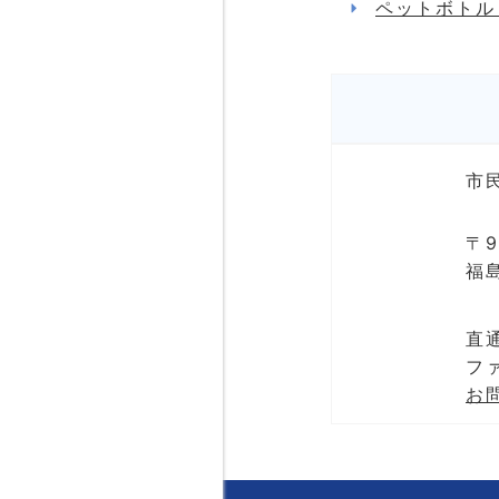
ペットボトル
市
〒9
福
直通
ファ
お