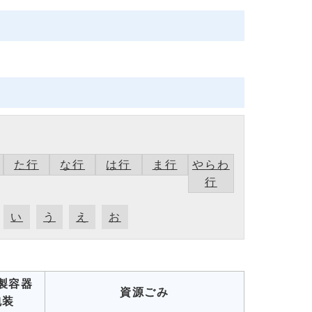
た行
な行
は行
ま行
やらわ
行
い
う
え
お
製容器
資源ごみ
包装