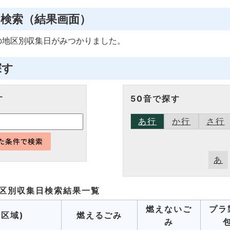
日検索
（結果画面）
の
地区別収集日
がみつかりました。
探す
す
50音で探す
あ行
か行
さ行
あ
区別収集日検索
結果一覧
燃えないご
プラ
収区域)
燃えるごみ
み