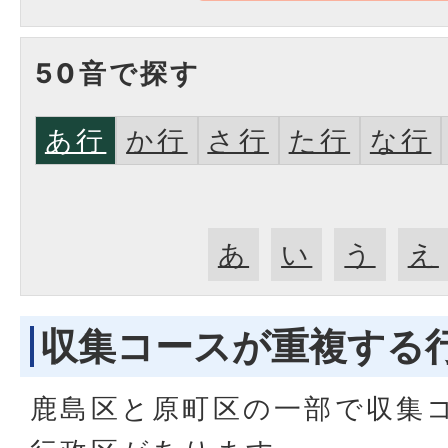
50音で探す
あ行
か行
さ行
た行
な行
あ
い
う
え
収集コースが重複する
鹿島区と原町区の一部で収集