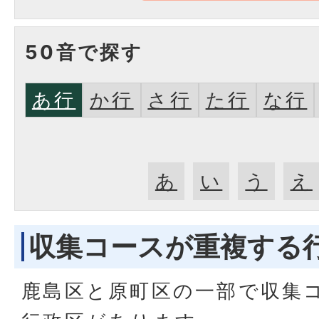
50音で探す
あ行
か行
さ行
た行
な行
あ
い
う
え
収集コースが重複する
鹿島区と原町区の一部で収集