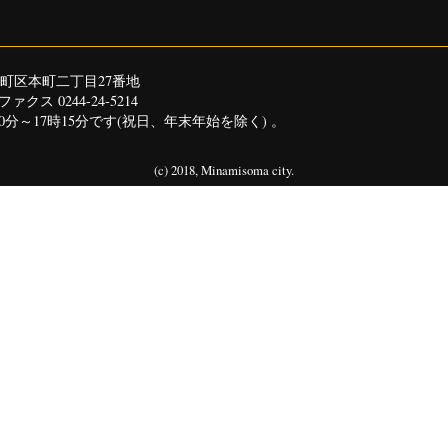
市原町区本町二丁目27番地
ファクス 0244-24-5214
分～17時15分です
(祝日、年末年始を除く) 。
(c) 2018, Minamisoma city.