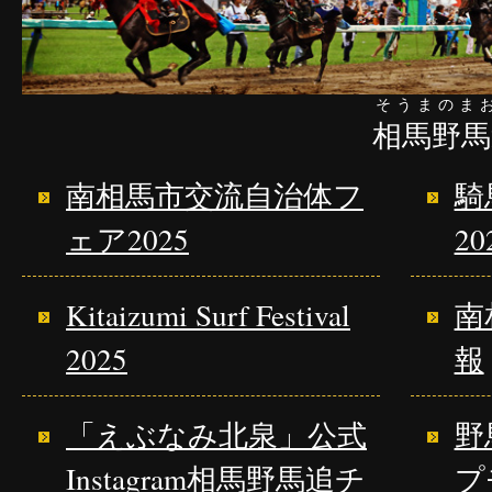
そうまのま
相馬野馬
南相馬市交流自治体フ
騎
ェア2025
20
Kitaizumi Surf Festival
南
2025
報
「えぶなみ北泉」公式
野
Instagram相馬野馬追チ
プ