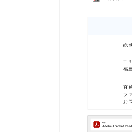
総
〒9
福
直通
ファ
お