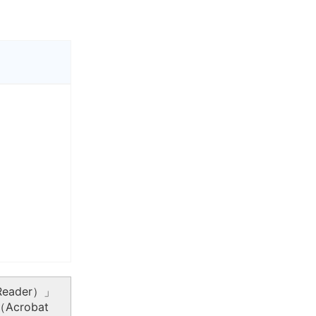
eader）」
crobat