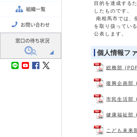
目的を達成する
組織一覧
したものです。
南相馬市では、個
お問い合わせ
を取り扱ってい
公表します。
窓口の待ち状況
個人情報フ
総務部 (PDF
復興企画部 (
市民生活部 (
健康福祉部 (
こども未来部 