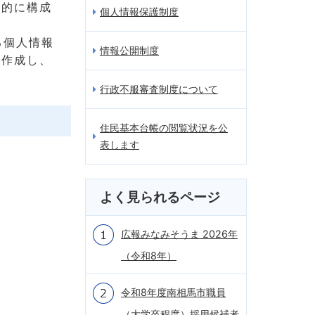
系的に構成
個人情報保護制度
る個人情報
情報公開制度
を作成し、
行政不服審査制度について
住民基本台帳の閲覧状況を公
表します
よく見られるページ
広報みなみそうま 2026年
（令和8年）
令和8年度南相馬市職員
（大学卒程度）採用候補者