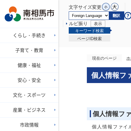
文字サイズ変更
翻訳
ルビ振り
表示
キーワード検索
くらし・手続き
ページID検索
子育て・教育
現在のページ
ホ
健康・福祉
個人情報フ
安心・安全
文化・スポーツ
産業・ビジネス
個人情報フ
市政情報
個人情報ファイ