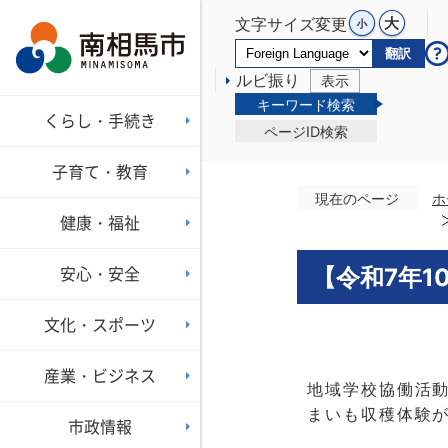
文字サイズ変更
翻訳
ルビ振り
表示
キーワード検索
くらし・手続き
ページID検索
子育て・教育
現在のページ
ホ
健康・福祉
安心・安全
【令和7年1
文化・スポーツ
産業・ビジネス
地域学校協働活動
まいも収穫体験
市政情報