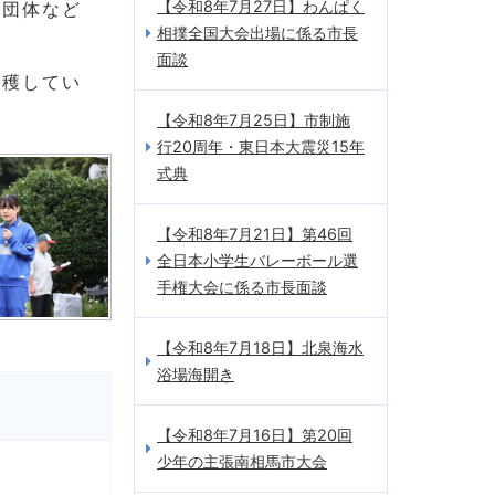
【令和8年7月27日】わんぱく
種団体など
相撲全国大会出場に係る市長
面談
収穫してい
【令和8年7月25日】市制施
行20周年・東日本大震災15年
式典
【令和8年7月21日】第46回
全日本小学生バレーボール選
手権大会に係る市長面談
【令和8年7月18日】北泉海水
浴場海開き
【令和8年7月16日】第20回
少年の主張南相馬市大会