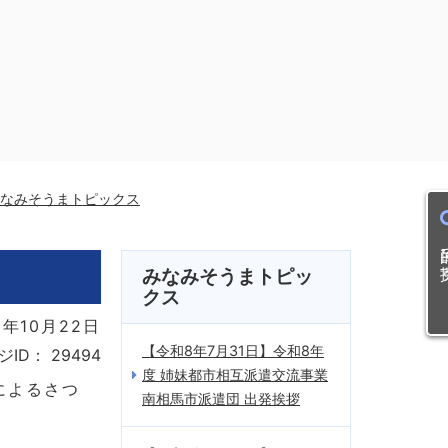
なみそうまトピックス
目的
みなみそうまトピッ
クス
年10月22日
【令和8年7月31日】令和8年
ジID：
29494
度 姉妹都市相互派遣交流事業
によるさつ
南相馬市派遣団 出発挨拶