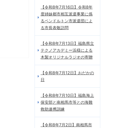
【令和8年7月16日】令和8年
度姉妹都市相互派遣事業に係
るペンドルトン市派遣団によ
る市長表敬訪問
【令和8年7月13日】福島県立
テクノアカデミー浜様による
木製オリジナルラジオの寄贈
【令和8年7月12日】おだかの
日
【令和8年7月10日】福島海上
保安部と南相馬市等との海難
救助連携訓練
【令和8年7月2日】南相馬市