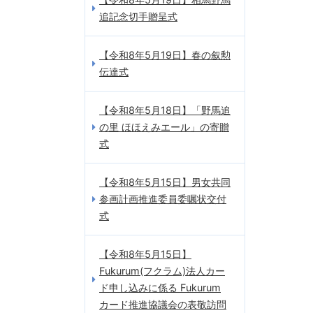
追記念切手贈呈式
【令和8年5月19日】春の叙勲
伝達式
【令和8年5月18日】「野馬追
の里 ほほえみエール」の寄贈
式
【令和8年5月15日】男女共同
参画計画推進委員委嘱状交付
式
【令和8年5月15日】
Fukurum(フクラム)法人カー
ド申し込みに係る Fukurum
カード推進協議会の表敬訪問