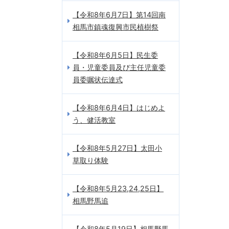
【令和8年6月7日】第14回南
相馬市鎮魂復興市民植樹祭
【令和8年6月5日】民生委
員・児童委員及び主任児童委
員委嘱状伝達式
【令和8年6月4日】はじめよ
う、健活教室
【令和8年5月27日】太田小
草取り体験
【令和8年5月23,24,25日】
相馬野馬追
【令和8年5月19日】相馬野馬