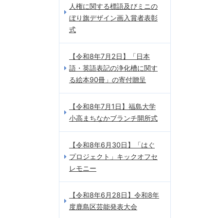
人権に関する標語及びミニの
ぼり旗デザイン画入賞者表彰
式
【令和8年7月2日】「日本
語・英語表記の浄化槽に関す
る絵本90冊」の寄付贈呈
【令和8年7月1日】福島大学
小高まちなかブランチ開所式
【令和8年6月30日】「はぐ
プロジェクト」キックオフセ
レモニー
【令和8年6月28日】令和8年
度鹿島区芸能発表大会