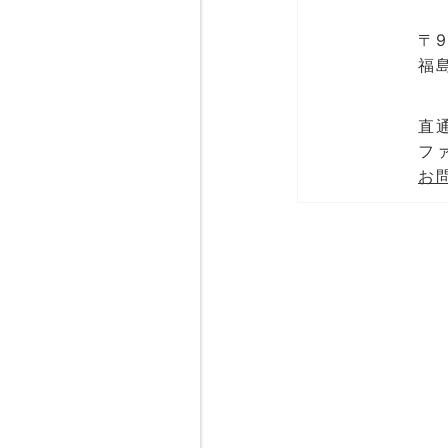
〒9
福
直通
ファ
お