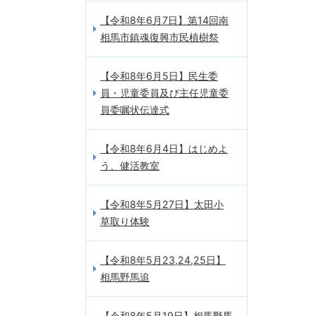
【令和8年6月7日】第14回南
相馬市鎮魂復興市民植樹祭
【令和8年6月5日】民生委
員・児童委員及び主任児童委
員委嘱状伝達式
【令和8年6月4日】はじめよ
う、健活教室
【令和8年5月27日】太田小
草取り体験
【令和8年5月23,24,25日】
相馬野馬追
【令和8年5月19日】相馬野馬