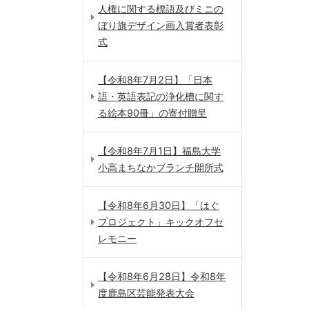
人権に関する標語及びミニの
ぼり旗デザイン画入賞者表彰
式
【令和8年7月2日】「日本
語・英語表記の浄化槽に関す
る絵本90冊」の寄付贈呈
【令和8年7月1日】福島大学
小高まちなかブランチ開所式
【令和8年6月30日】「はぐ
プロジェクト」キックオフセ
レモニー
【令和8年6月28日】令和8年
度鹿島区芸能発表大会