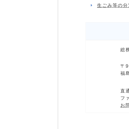
生ごみ等の分
総
〒9
福
直通
ファ
お