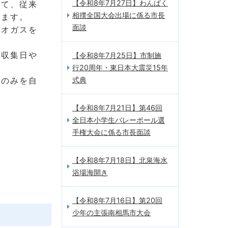
【令和8年7月27日】わんぱく
いて、従来
相撲全国大会出場に係る市長
します。
面談
イオガスを
、収集日や
【令和8年7月25日】市制施
行20周年・東日本大震災15年
スのみを自
式典
【令和8年7月21日】第46回
全日本小学生バレーボール選
手権大会に係る市長面談
【令和8年7月18日】北泉海水
浴場海開き
【令和8年7月16日】第20回
少年の主張南相馬市大会