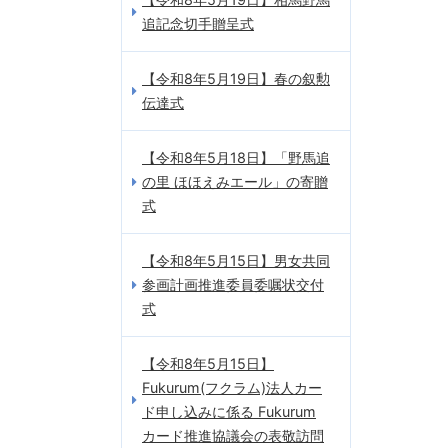
追記念切手贈呈式
【令和8年5月19日】春の叙勲
伝達式
【令和8年5月18日】「野馬追
の里 ほほえみエール」の寄贈
式
【令和8年5月15日】男女共同
参画計画推進委員委嘱状交付
式
【令和8年5月15日】
Fukurum(フクラム)法人カー
ド申し込みに係る Fukurum
カード推進協議会の表敬訪問