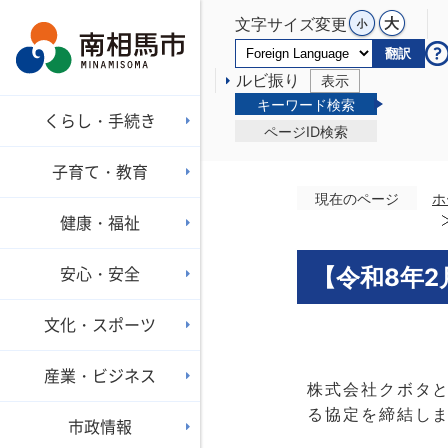
文字サイズ変更
翻訳
ルビ振り
表示
キーワード検索
くらし・手続き
ページID検索
子育て・教育
現在のページ
ホ
健康・福祉
安心・安全
【令和8年
文化・スポーツ
産業・ビジネス
株式会社クボタと
る協定を締結し
市政情報