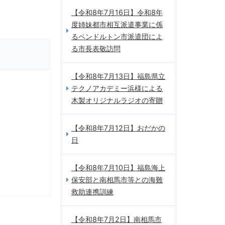
【令和8年7月16日】令和8年
度姉妹都市相互派遣事業に係
るペンドルトン市派遣団によ
る市長表敬訪問
【令和8年7月13日】福島県立
テクノアカデミー浜様による
木製オリジナルラジオの寄贈
【令和8年7月12日】おだかの
日
【令和8年7月10日】福島海上
保安部と南相馬市等との海難
救助連携訓練
【令和8年7月2日】南相馬市