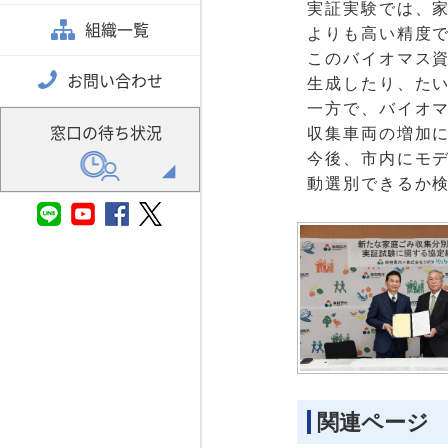
実証実験では、
組織一覧
よりも高い精度
このバイオマス
お問い合わせ
生成したり、た
一方で、バイオ
窓口の待ち状況
収集車両の増加
今後、市内にモ
動選別できるか
関連ページ