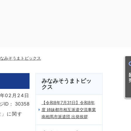
なみそうまトピックス
目的
みなみそうまトピッ
クス
年02月24日
【令和8年7月31日】令和8年
ジID：
30358
度 姉妹都市相互派遣交流事業
験」に関す
南相馬市派遣団 出発挨拶