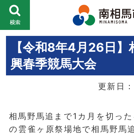
【令和8年4月26日
興春季競馬大会
更新日：
相馬野馬追まで1カ月を切った
の雲雀ヶ原祭場地で相馬野馬