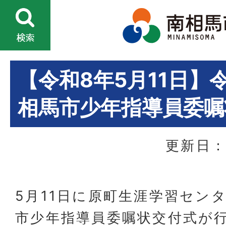
【令和8年5月11日】
相馬市少年指導員委嘱
更新日：
5月11日に原町生涯学習セン
市少年指導員委嘱状交付式が