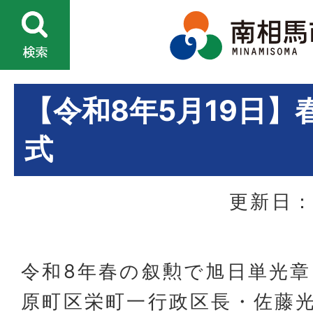
【令和8年5月19日】
式
更新日：
令和8年春の叙勲で旭日単光
原町区栄町一行政区長・佐藤