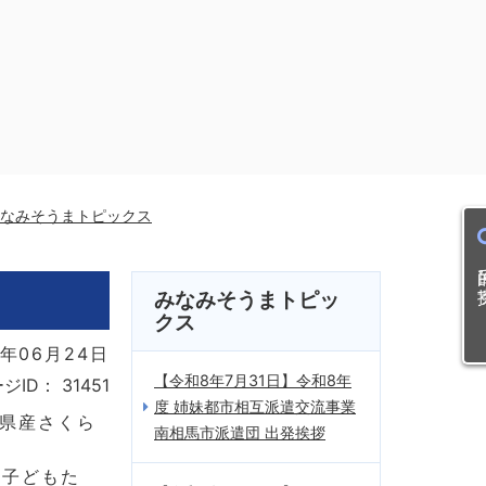
なみそうまトピックス
目的
みなみそうまトピッ
クス
年06月24日
【令和8年7月31日】令和8年
ジID：
31451
度 姉妹都市相互派遣交流事業
、県産さくら
南相馬市派遣団 出発挨拶
、子どもた