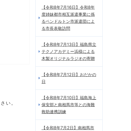
【令和8年7月16日】令和8年
度姉妹都市相互派遣事業に係
るペンドルトン市派遣団によ
る市長表敬訪問
【令和8年7月13日】福島県立
テクノアカデミー浜様による
木製オリジナルラジオの寄贈
【令和8年7月12日】おだかの
日
【令和8年7月10日】福島海上
ださい。
保安部と南相馬市等との海難
救助連携訓練
【令和8年7月2日】南相馬市