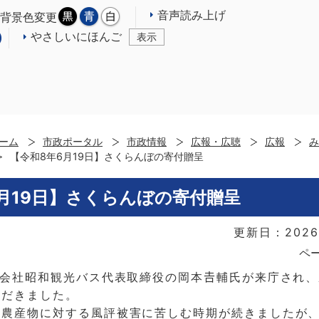
音声読み上げ
背景色変更
やさしいにほんご
表示
ーム
市政ポータル
市政情報
広報・広聴
広報
み
【令和8年6月19日】さくらんぼの寄付贈呈
月19日】さくらんぼの寄付贈呈
更新日：2026
ペー
式会社昭和観光バス代表取締役の岡本𠮷輔氏が来庁され
ただきました。
の農産物に対する風評被害に苦しむ時期が続きましたが