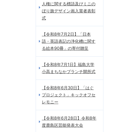
人権に関する標語及びミニの
ぼり旗デザイン画入賞者表彰
式
【令和8年7月2日】「日本
語・英語表記の浄化槽に関す
る絵本90冊」の寄付贈呈
【令和8年7月1日】福島大学
小高まちなかブランチ開所式
【令和8年6月30日】「はぐ
プロジェクト」キックオフセ
レモニー
【令和8年6月28日】令和8年
度鹿島区芸能発表大会