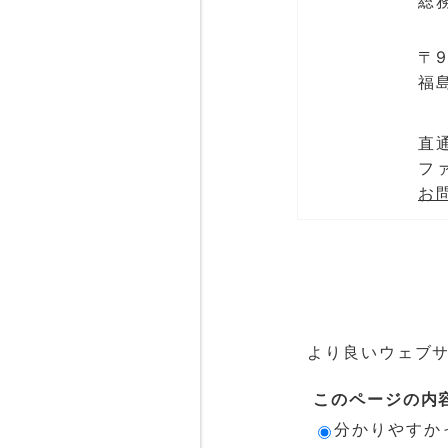
総
〒9
福
直通
ファ
お
より良いウェブ
このページの内
分かりやすか