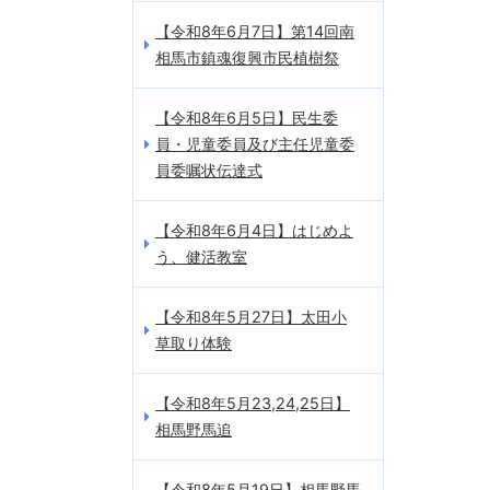
【令和8年6月7日】第14回南
相馬市鎮魂復興市民植樹祭
【令和8年6月5日】民生委
員・児童委員及び主任児童委
員委嘱状伝達式
【令和8年6月4日】はじめよ
う、健活教室
【令和8年5月27日】太田小
草取り体験
【令和8年5月23,24,25日】
相馬野馬追
【令和8年5月19日】相馬野馬