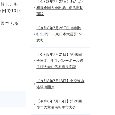
【令和8年7月27日】わんぱく
理解し、味
相撲全国大会出場に係る市長
回で10回
面談
育園でふる
【令和8年7月25日】市制施
行20周年・東日本大震災15年
式典
【令和8年7月21日】第46回
全日本小学生バレーボール選
手権大会に係る市長面談
【令和8年7月18日】北泉海水
浴場海開き
【令和8年7月16日】第20回
少年の主張南相馬市大会