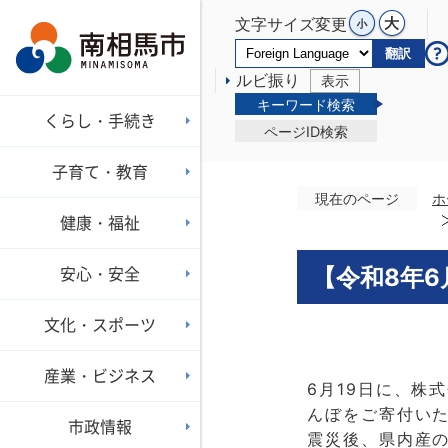
文字サイズ変更
翻訳
ルビ振り
表示
キーワード検索
くらし・手続き
ページID検索
子育て・教育
現在のページ
ホ
健康・福祉
安心・安全
【令和8年6
文化・スポーツ
産業・ビジネス
6月19日に、株
んぼをご寄付い
市政情報
震災後、県内産