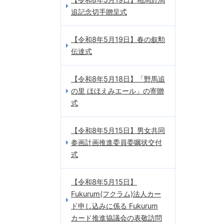
追記念切手贈呈式
【令和8年5月19日】春の叙勲
伝達式
【令和8年5月18日】「野馬追
の里 ほほえみエール」の寄贈
式
【令和8年5月15日】男女共同
参画計画推進委員委嘱状交付
式
【令和8年5月15日】
Fukurum(フクラム)法人カー
ド申し込みに係る Fukurum
カード推進協議会の表敬訪問