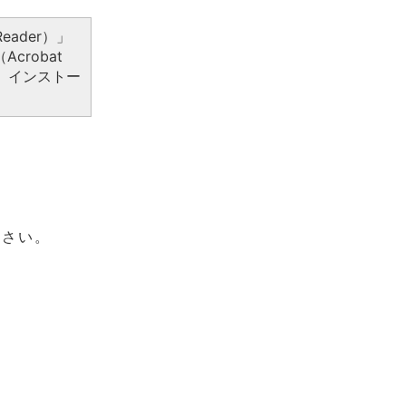
eader）」
crobat
、インストー
ださい。