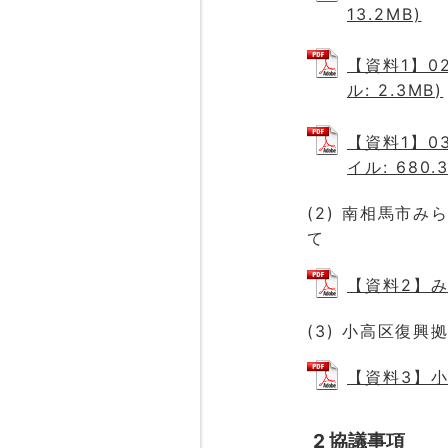
13.2MB)
【資料1】0
ル: 2.3MB)
【資料1】0
イル: 680.3
(2) 南相馬市
て
【資料2】み
(3) 小高区復
【資料3】小
2 協議事項