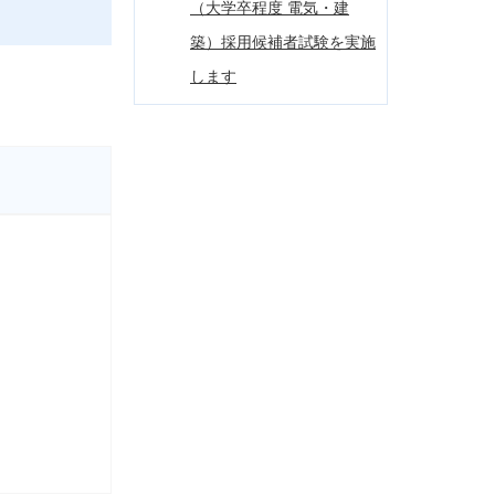
（大学卒程度 電気・建
築）採用候補者試験を実施
します