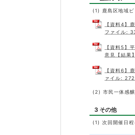
(1) 鹿島区地
【資料4】鹿
ファイル: 33
【資料5】平
意見【結果】 
【資料6】鹿
ァイル: 272
(2) 市民一体
3 その他
(1) 次回開催日