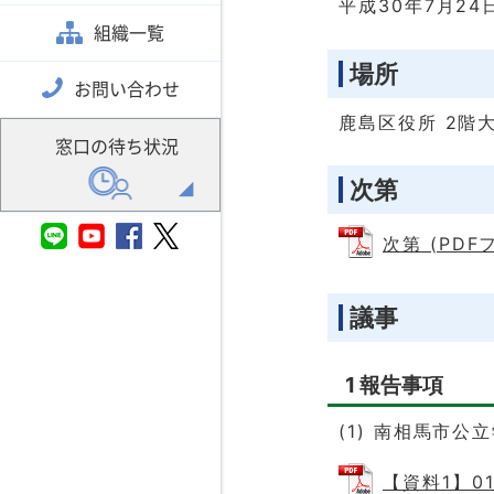
平成30年7月24
組織一覧
場所
お問い合わせ
鹿島区役所 2階
窓口の待ち状況
次第
次第 (PDFフ
議事
1 報告事項
(1) 南相馬市
【資料1】0