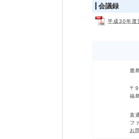
会議録
平成30年度第
鹿
〒9
福
直通
ファ
お