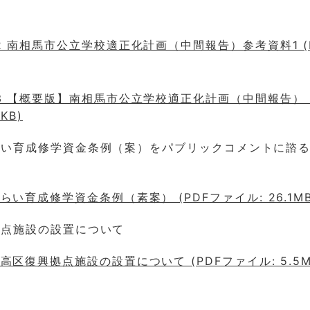
2 南相馬市公立学校適正化計画（中間報告）参考資料1 (
3 【概要版】南相馬市公立学校適正化計画（中間報告） (
KB)
みらい育成修学資金条例（案）をパブリックコメントに諮
らい育成修学資金条例（素案） (PDFファイル: 26.1MB
興拠点施設の設置について
高区復興拠点施設の設置について (PDFファイル: 5.5M