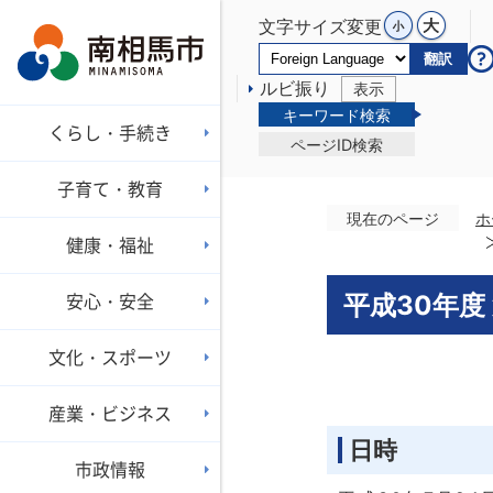
文字サイズ変更
翻訳
ルビ振り
表示
キーワード検索
くらし・手続き
ページID検索
子育て・教育
現在のページ
ホ
健康・福祉
安心・安全
平成30年度
文化・スポーツ
産業・ビジネス
日時
市政情報