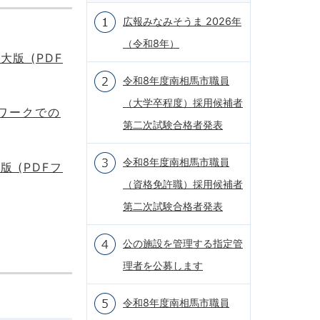
広報みなみそうま 2026年
（令和8年）
版 (PDF
令和8年度南相馬市職員
（大学卒程度）採用候補者
プワークでの
第二次試験合格者発表
令和8年度南相馬市職員
 (PDFフ
（資格免許職）採用候補者
第二次試験合格者発表
公の施設を管理する指定管
理者を公募します
令和8年度南相馬市職員