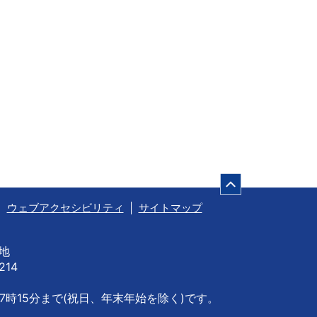
ページの先頭
ウェブアクセシビリティ
サイトマップ
番地
214
7時15分まで
(祝日、年末年始を除く)です。