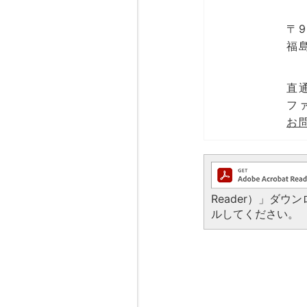
〒9
福
直通
ファ
お
Reader）」ダ
ルしてください。