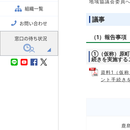
地域協議会委員
組織一覧
議事
お問い合わせ
（1）報告事項
窓口の待ち状況
①（仮称）原町
続きを実施する
資料1（仮
ント手続きを
鹿