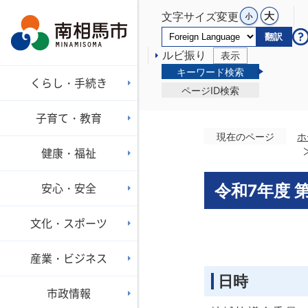
文字サイズ変更
翻訳
ルビ振り
表示
キーワード検索
くらし・手続き
ページID検索
子育て・教育
現在のページ
ホ
健康・福祉
安心・安全
令和7年度 
文化・スポーツ
産業・ビジネス
日時
市政情報