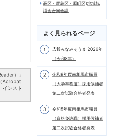
高区・鹿島区・原町区)地域協
議会合同会議
よく見られるページ
広報みなみそうま 2026年
（令和8年）
eader）」
令和8年度南相馬市職員
crobat
（大学卒程度）採用候補者
、インストー
第二次試験合格者発表
令和8年度南相馬市職員
（資格免許職）採用候補者
第二次試験合格者発表