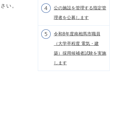
ださい。
公の施設を管理する指定管
理者を公募します
令和8年度南相馬市職員
（大学卒程度 電気・建
築）採用候補者試験を実施
します