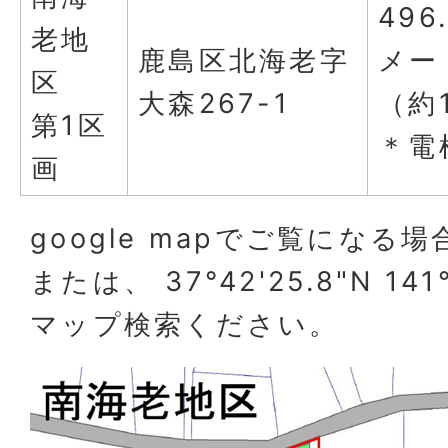
496
老地
鹿島区北海老字
メー
区
大森267-1
（約
第1区
＊電
画
google mapでご覧になる場
または、 37°42'25.8"N 141
マップ検索ください。