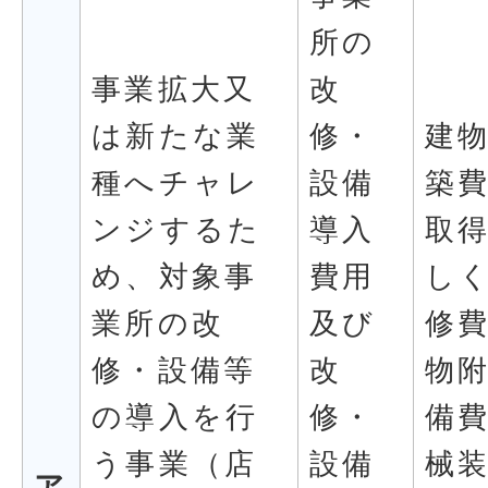
所の
事業拡大又
改
は新たな業
修・
建
種へチャレ
設備
築
ンジするた
導入
取
め、対象事
費用
し
業所の改
及び
修
修・設備等
改
物
の導入を行
修・
備
う事業（店
設備
械
ア