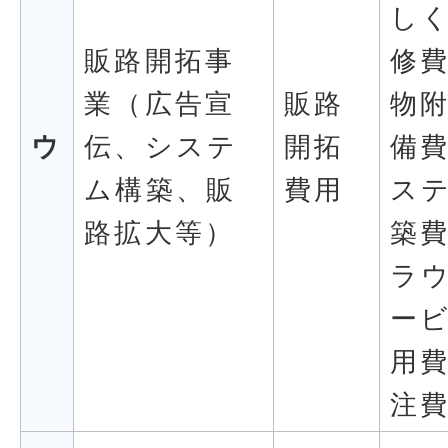
し
販路開拓事
修
業（広告宣
販路
物
ウ
伝、システ
開拓
備
ム構築、販
費用
ス
路拡大等）
築
ラ
ー
用
注