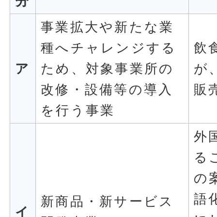
分
事業拡大や新たな業
種へチャレンジする
飲
ア
ため、対象事業所の
が
改修・設備等の導入
販
を行う事業
外
る
の
語
新商品・新サービス
イ