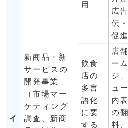
用
広
伝
促
店
新商品・新
飲食
ー
サービスの
店の
ジ
開発事業
多言
ュ
（市場マー
語化
内
ケティング
に要
の
イ
調査、新商
する
料