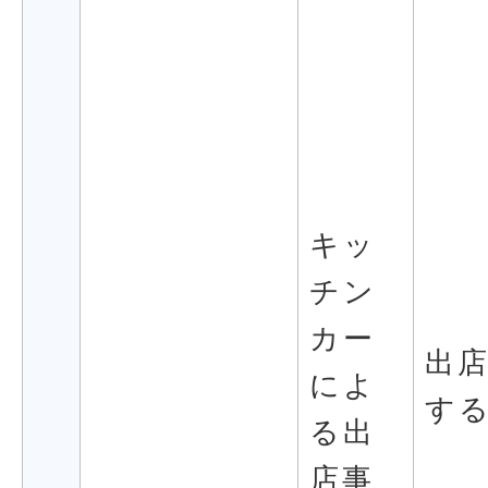
キッ
チン
カー
出
によ
す
る出
店事