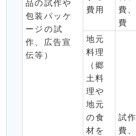
品の試作や
費用
費
包装パッケ
費
ージの試
地元
作、広告宣
料理
伝等）
（郷
土料
理や
地元
の食
試
材を
費