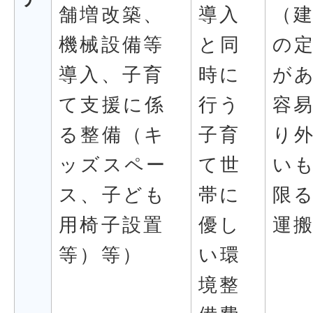
舗増改築、
導入
（
機械設備等
と同
の
導入、子育
時に
が
て支援に係
行う
容
る整備（キ
子育
り
ッズスペー
て世
い
ス、子ども
帯に
限
用椅子設置
優し
運
等）等）
い環
境整