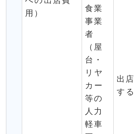
への出店費
食業
用）
事業
者
（屋
台・
リヤ
出
カー
す
等の
人力
軽車