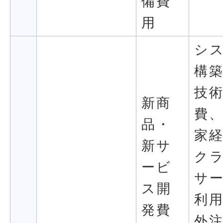
備費
用
シ
構
技
新商
費
品・
家
新サ
ク
ービ
サ
ス開
利
発費
外