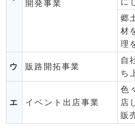
に
開発事業
郷
材
理
自
ウ
販路開拓事業
ち
色
エ
イベント出店事業
店
販