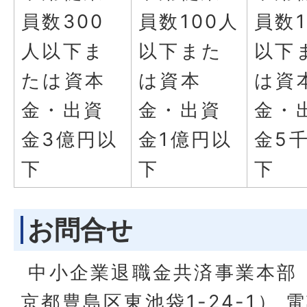
員数300
員数100人
員数1
人以下ま
以下また
以下
たは資本
は資本
は資
金・出資
金・出資
金・
金3億円以
金1億円以
金5
下
下
下
お問合せ
中小企業退職金共済事業本部（〒
京都豊島区東池袋1-24-1） 