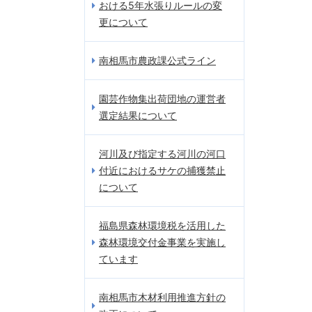
おける5年水張りルールの変
更について
南相馬市農政課公式ライン
園芸作物集出荷団地の運営者
選定結果について
河川及び指定する河川の河口
付近におけるサケの捕獲禁止
について
福島県森林環境税を活用した
森林環境交付金事業を実施し
ています
南相馬市木材利用推進方針の