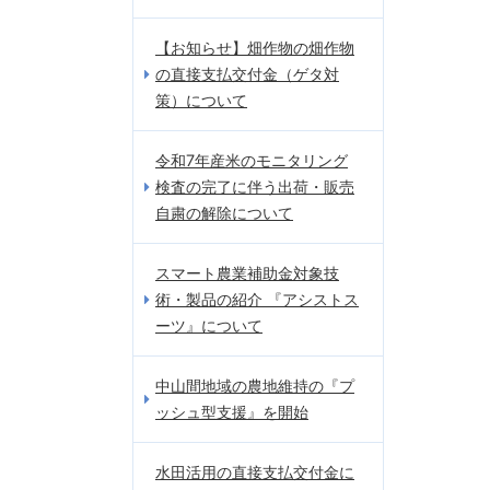
【お知らせ】畑作物の畑作物
の直接支払交付金（ゲタ対
策）について
令和7年産米のモニタリング
検査の完了に伴う出荷・販売
自粛の解除について
スマート農業補助金対象技
術・製品の紹介 『アシストス
ーツ』について
中山間地域の農地維持の『プ
ッシュ型支援』を開始
水田活用の直接支払交付金に