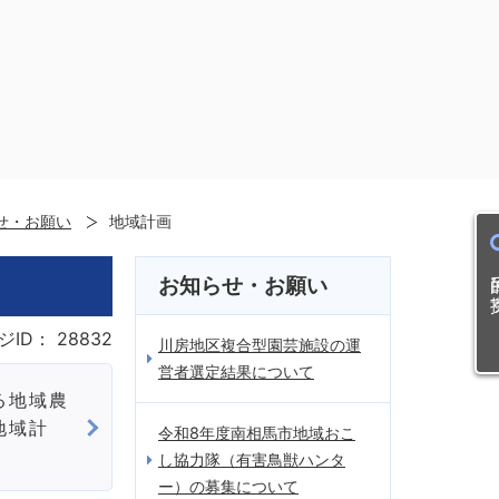
せ・お願い
地域計画
目的
お知らせ・お願い
ジID：
28832
川房地区複合型園芸施設の運
営者選定結果について
る地域農
地域計
令和8年度南相馬市地域おこ
し協力隊（有害鳥獣ハンタ
ー）の募集について