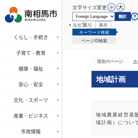
文字サイズ変更
翻訳
ルビ振り
表示
キーワード検索
くらし・手続き
ページID検索
子育て・教育
現在のページ
ホ
健康・福祉
地域計画
安心・安全
文化・スポーツ
地域農業経営基
産業・ビジネス
域計画）につい
市政情報