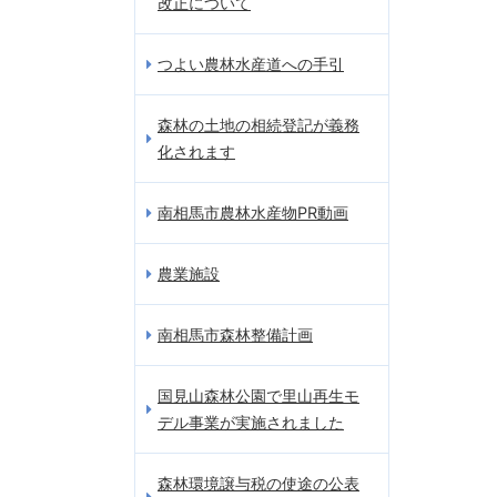
改正について
つよい農林水産道への手引
森林の土地の相続登記が義務
化されます
南相馬市農林水産物PR動画
農業施設
南相馬市森林整備計画
国見山森林公園で里山再生モ
デル事業が実施されました
森林環境譲与税の使途の公表