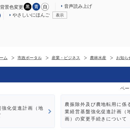
音声読み上げ
背景色変更
やさしいにほんご
表示
ーム
市政ポータル
産業・ビジネス
農林水産
お知ら
ペー
農振除外及び農地転用に係
盤強化促進計画（地
業経営基盤強化促進計画（
て
画）の変更手続きについて