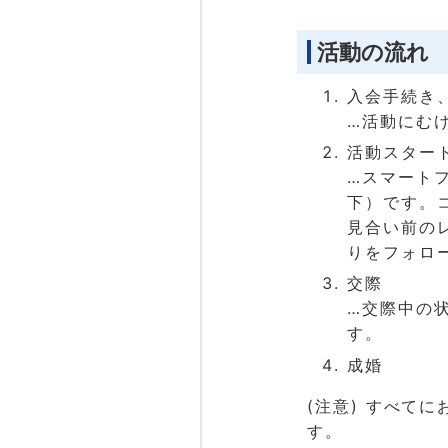
活動の流れ
入会手続き
…活動にむ
活動スター
…スマート
下）です。
見合い前の
りをフォロ
交際
…交際中の
す。
成婚
(注意) すべて
す。