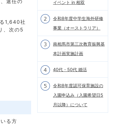
て、選任の
イベント in 相双
令和8年度中学生海外研修
1,640社
事業（オーストラリア）
り、次の5
南相馬市第三次教育振興基
本計画実施計画
40代・50代 婚活
令和8年度認可保育施設の
入園申込み（入園希望日5
月以降）について
ている方