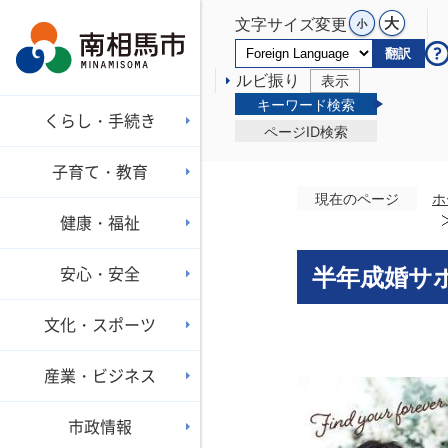
文字サイズ変更
翻訳
ルビ振り
表示
キーワード検索
くらし・手続き
ページID検索
子育て・教育
現在のページ
ホ
健康・福祉
安心・安全
半年成婚サ
文化・スポーツ
産業・ビジネス
市政情報