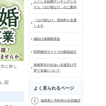
ふくしま結婚マッチングシス
テム「はぴ福なび」のご案内
「はぴ福なび」登録料を支援
します
縁結び成婚報奨金
民間婚活サイトでの取組紹介
南相馬市の出会い支援及び子
う方に対し
育て支援について
）
よく見られるページ
福島県と市町村の合同婚活