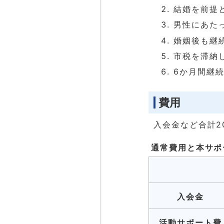
結婚を前提
男性にあた
婚姻後も継
市税を滞納
6か月間継
費用
入会金など合計2
通常費用と本サポ
入会金
活動サポート費