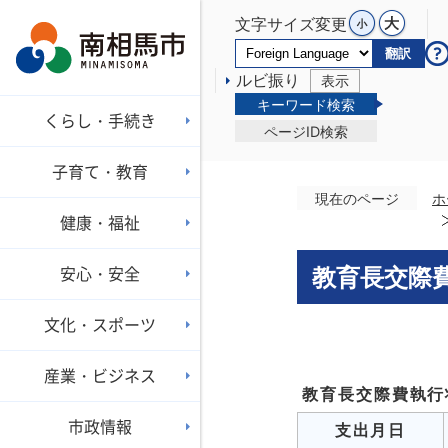
文字サイズ変更
翻訳
ルビ振り
表示
キーワード検索
くらし・手続き
ページID検索
子育て・教育
現在のページ
ホ
健康・福祉
安心・安全
教育長交際
文化・スポーツ
産業・ビジネス
教育長交際費執行
市政情報
支出月日