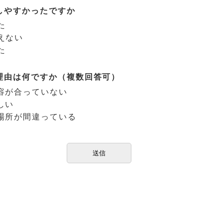
しやすかったですか
た
えない
た
理由は何ですか（複数回答可）
容が合っていない
しい
場所が間違っている