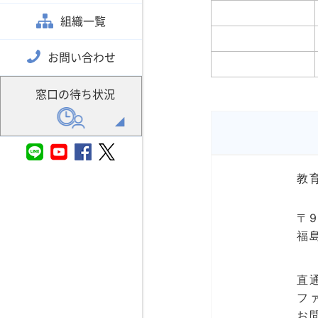
組織一覧
お問い合わせ
窓口の待ち状況
教
〒9
福
直通
ファ
お