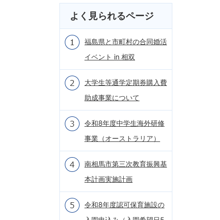
よく見られるページ
福島県と市町村の合同婚活
イベント in 相双
大学生等通学定期券購入費
助成事業について
令和8年度中学生海外研修
事業（オーストラリア）
南相馬市第三次教育振興基
本計画実施計画
令和8年度認可保育施設の
入園申込み（入園希望日5