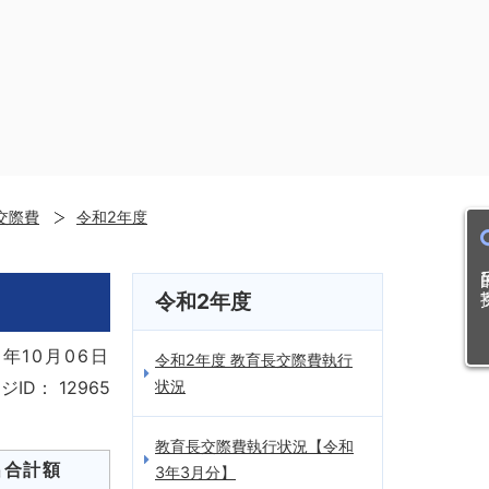
交際費
令和2年度
目的
令和2年度
年10月06日
令和2年度 教育長交際費執行
状況
ジID：
12965
教育長交際費執行状況【令和
出合計額
3年3月分】