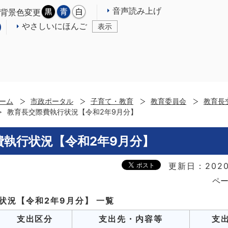
音声読み上げ
背景色変更
やさしいにほんご
表示
ーム
市政ポータル
子育て・教育
教育委員会
教育長
教育長交際費執行状況【令和2年9月分】
費執行状況【令和2年9月分】
更新日：2020
ペー
状況【令和2年9月分】 一覧
支出区分
支出先・内容等
支