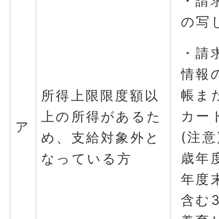
・請
の写
・請
情報
帳ま
所得上限限度額以
カー
上の所得があるた
ア
(注意
め、支給対象外と
歳年
なっている方
年度
含む