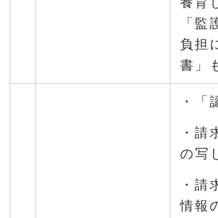
養育
「監
負担
書」
・「
・請
の写
・請
情報