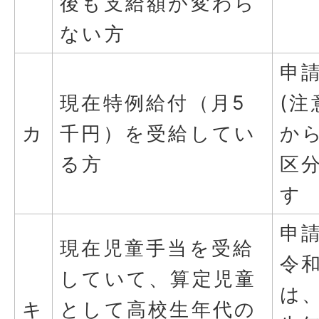
後も支給額が変わら
ない方
申
現在特例給付（月5
(注
カ
千円）を受給してい
か
る方
区
す
申
現在児童手当を受給
令和
していて、算定児童
は
キ
として高校生年代の