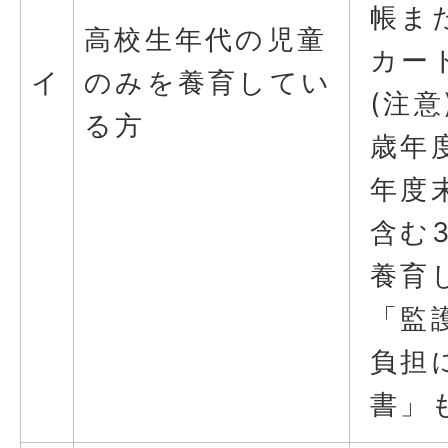
帳ま
高校生年代の児童
カー
イ
のみを養育してい
(注意
る方
歳年
年度
含む
養育
「監
負担
書」