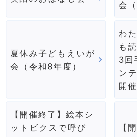
会（
わ
も
夏休み子どもえいが
3回
会（令和8年度）
ンテ
開
【開催終了】絵本シ
ットビクスで呼び
【