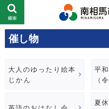
催し物
大人のゆったり絵本
平
じかん
（令
夏
英語のおはなし会