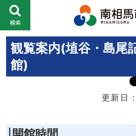
観覧案内(埴谷・島尾
館)
更新日：
開館時間