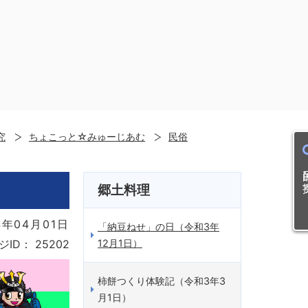
究
ちょこっと☆みゅーじあむ
民俗
目的
郷土料理
年04月01日
「納豆ねせ」の日（令和3年
ジID：
25202
12月1日）
柿餅つくり体験記（令和3年3
月1日）