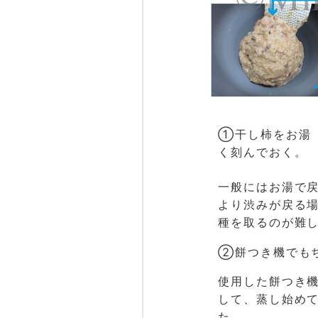
①干し柿をお湯
く刻んでおく。
一般にはお湯で
より渋みが戻る
種を取るのが難
②餅つき機でも
使用した餅つき機
して、蒸し始めて
た。