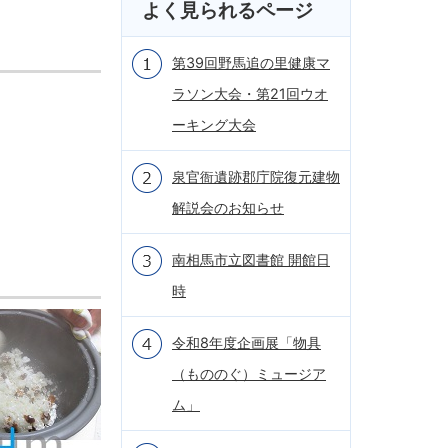
よく見られるページ
第39回野馬追の里健康マ
ラソン大会・第21回ウオ
ーキング大会
泉官衙遺跡郡庁院復元建物
解説会のお知らせ
南相馬市立図書館 開館日
時
令和8年度企画展「物具
（もののぐ）ミュージア
ム」