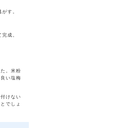
逃がす。
て完成。
。
した。米粉
ず良い塩梅
も付けない
ことでしょ