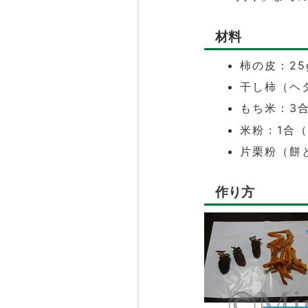
材料
柿の皮：25
干し柿（ヘタ
もち米：3
米粉：1合（
片栗粉（餅
作り方