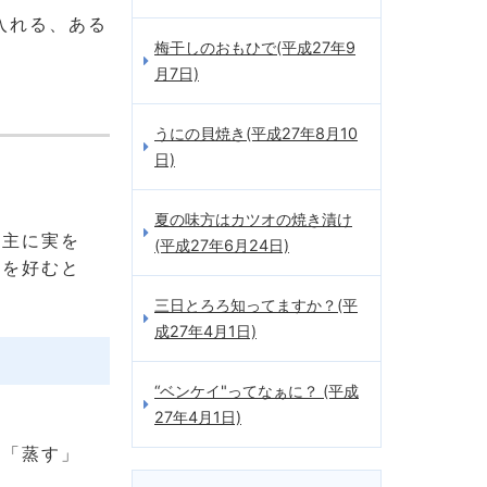
入れる、ある
梅干しのおもひで(平成27年9
月7日)
うにの貝焼き(平成27年8月10
日)
夏の味方はカツオの焼き漬け
は主に実を
(平成27年6月24日)
餅を好むと
。
三日とろろ知ってますか？(平
成27年4月1日)
“ベンケイ"ってなぁに？ (平成
27年4月1日)
は「蒸す」