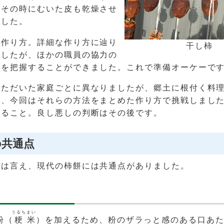
、その時にむいた皮も乾燥させ
ました。
は作り方。詳細な作り方に辿り
干し柿
ましたが、ほかの職員の協力の
順を把握することができました。これで準備オーケーで
いただいた家庭ごとに異なりましたが、郷土に根付く料
で、今回はそれらの方法をまとめた作り方で挑戦しまし
みること。良し悪しの判断はその後です。
の共通点
とは言え、現代の柿餅には共通点がありました。
うるち
まい
粉（
粳
米
）を加えるため、粉のザラっと感のある口あ