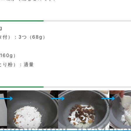
g
付）：3つ（68g）
合
160g）
とり粉）：適量