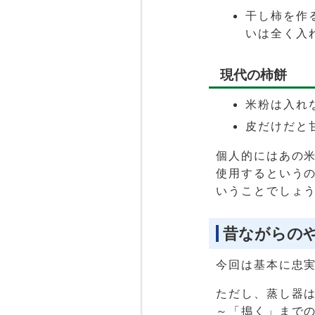
干し柿を作
いは全く入
現代の柿餅
米粉は入れ
皮だけだと
個人的にはあの
使用するという
いうことでしょ
昔ながらの
今回は基本に忠
ただし、蒸し器
～「搗く」まで