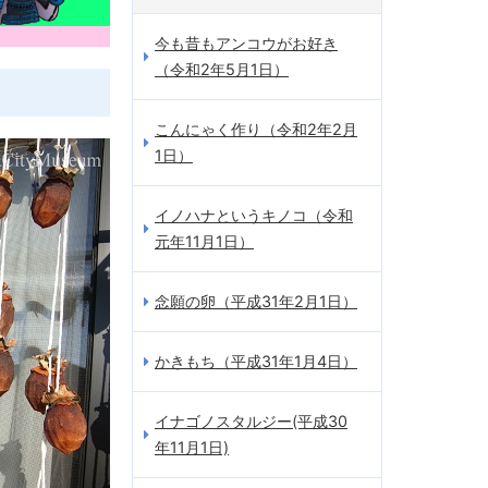
今も昔もアンコウがお好き
（令和2年5月1日）
こんにゃく作り（令和2年2月
1日）
イノハナというキノコ（令和
元年11月1日）
念願の卵（平成31年2月1日）
かきもち（平成31年1月4日）
イナゴノスタルジー(平成30
年11月1日)