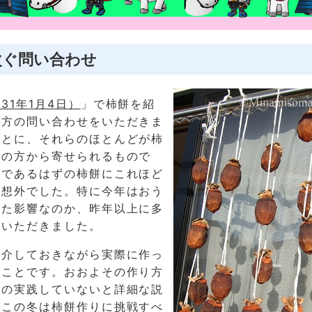
次ぐ問い合わせ
31年1月4日）
」で柿餅を紹
り方の問い合わせをいただきま
ことに、それらのほとんどが柿
外の方から寄せられるもので
物であるはずの柿餅にこれほど
予想外でした。特に今年はおう
った影響なのか、昨年以上に多
をいただきました。
紹介しておきながら実際に作っ
たことです。おおよその作り方
のの実践していないと詳細な説
。この冬は柿餅作りに挑戦すべ