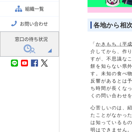
組織一覧
お問い合わせ
各地から相
窓口の待ち状況
「
かきもち（平成
介してから、作
すが、不思議な
餅を知らない県
す。未知の食べ
反響があるとは
ち時間が長くな
くの問い合わせ
心苦しいのは、
たことがなかっ
は知っているも
明はできません