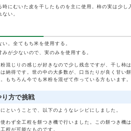
る時にむいた皮を干したものを主に使用。柿の実は少し
れない。
ない。全てもち米を使用する。
甘みが少ないので、実のみを使用する。
米粉混じりの感じが好きなので少し残念ですが、干し柿
のは納得です。世の中の大多数が、口当たりが良く甘い
う。もちろん今でも米粉を混ぜて作っている方もいます
やり方で挑戦
実にということで、以下のようなレシピにしました。
は使わず全工程を餅つき機で行いました。この餅つき機
の工程が可能なものです。