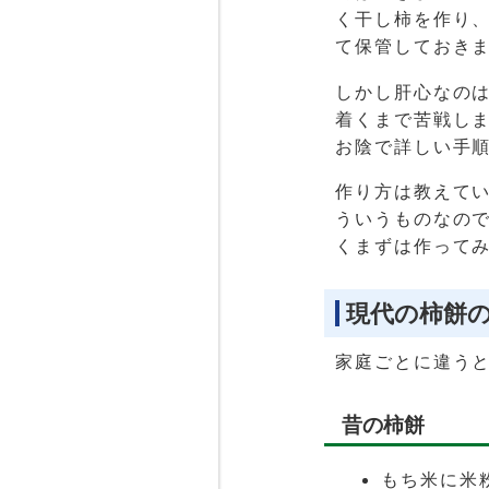
く干し柿を作り
て保管しておき
しかし肝心なの
着くまで苦戦し
お陰で詳しい手
作り方は教えて
ういうものなの
くまずは作って
現代の柿餅
家庭ごとに違う
昔の柿餅
もち米に米