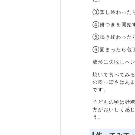
③蒸し終わった
④餅つきを開始
⑤搗き終わった
⑥固まったら包
成形に失敗しヘ
焼いて食べてみ
の粉っぽさはあ
です。
子どもの頃は砂
方がおいしく感
う。