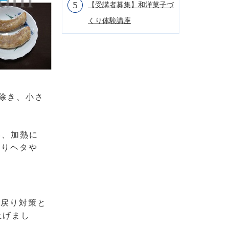
【受講者募集】和洋菓子づ
くり体験講座
除き、小さ
い、加熱に
おりヘタや
渋戻り対策と
上げまし