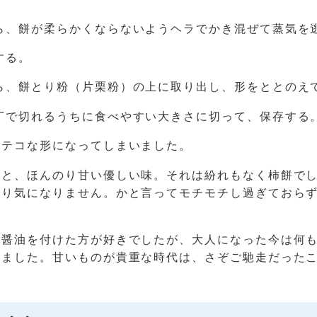
ら、餅が柔らかくならないようヘラでかき混ぜて蒸気を
する。
ら、餅とり粉（片栗粉）の上に取り出し、形をととのえ
丁で切れるうちに食べやすい大きさに切って、保存する
ンテコな形になってしまいました。
ると、ほんのり甘い優しい味。それは紛れもなく柿餅で
まり気になりません。かと言ってモチモチし過ぎておら
糖醤油を付けた方が好きでしたが、大人になった今は何
じました。甘いものが貴重な時代は、さぞご馳走だった