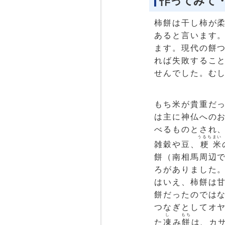
作ってみて
柿餅は干し柿が
あると言います
ます。現代の餅
れば失敗するこ
せんでした。む
もち米が貴重だ
は主に神仏への
べるものとされ
うるち
まい
雑穀や豆、
粳
米
餅（南相馬周辺
ろがありました
はいえ、柿餅は
餅だったのでは
つなぎとしてオ
し
もち
た
凍
み
餅
は、カ