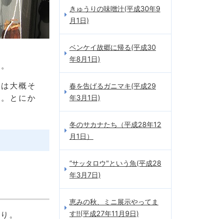
きゅうりの味噌汁(平成30年9
月1日)
ベンケイ故郷に帰る(平成30
年8月1日)
す。
理は大概そ
春を告げるガニマキ(平成29
た。とにか
年3月1日)
冬のサカナたち（平成28年12
月1日）
“サッタロウ"という魚(平成28
年3月7日)
恵みの秋、ミニ展示やってま
す!!(平成27年11月9日)
たり。