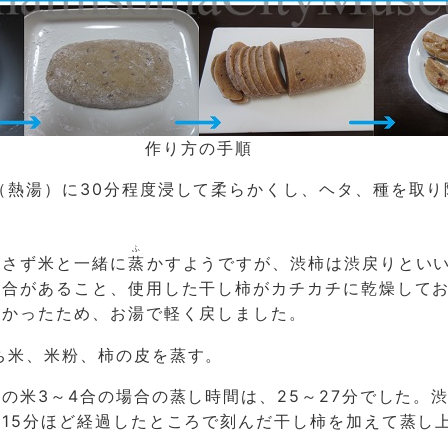
作り方の手順
（熱湯）に30分程度浸して柔らかくし、ヘタ、種を取り
ふ
戻さず米と一緒に
蒸
かすようですが、渋柿は渋戻りとい
場合があること、使用した干し柿がカチカチに乾燥して
しかったため、お湯で軽く戻しました。
ち米、米粉、柿の皮を蒸す。
の米3～4合の場合の蒸し時間は、25～27分でした。
15分ほど経過したところで刻んだ干し柿を加えて蒸し