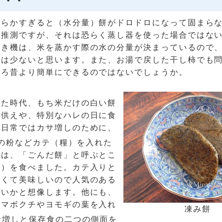
・・・
柔らかすぎると（水分量）餅がドロドロになって固まら
。推測ですが、それは恐らく蒸し器を使った場合ではな
つき機は、米を蒸かす際の水の分量が決まっているので
とは少ないと思います。また、お湯で戻した干し柿でも
しろ昔より簡単にできるのではないでしょうか。
った時代、もち米だけの白い餅
お供えや、特別なハレの日に食
、日常ではカサ増しのために、
の粉などカテ（糧）を入れた
では、「ごんだ餅」と呼ぶとこ
。）を食べました。カテ入りと
甘くて美味しいので人気のある
ないかと想像します。他にも、
ヤマボクチやヨモギの葉を入れ
凍み餅
サ増しと保存食の二つの側面を