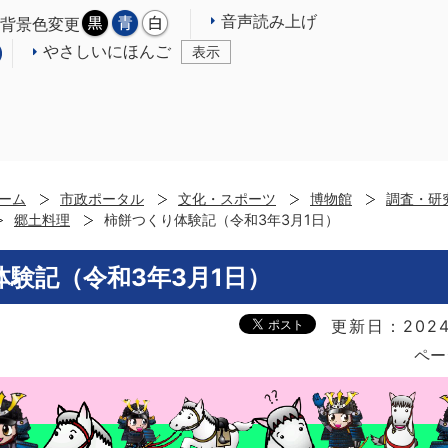
音声読み上げ
背景色変更
やさしいにほんご
表示
ーム
市政ポータル
文化・スポーツ
博物館
調査・研
郷土料理
柿餅つくり体験記（令和3年3月1日）
験記（令和3年3月1日）
更新日：2024
ペー