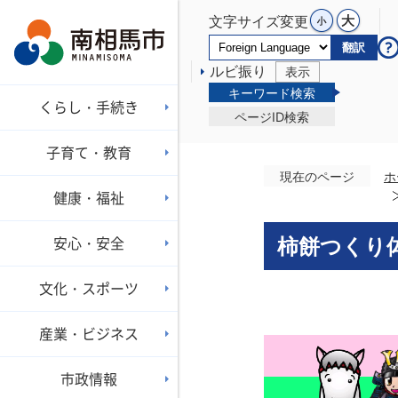
文字サイズ変更
翻訳
ルビ振り
表示
キーワード検索
くらし・手続き
ページID検索
子育て・教育
現在のページ
ホ
健康・福祉
安心・安全
柿餅つくり体
文化・スポーツ
産業・ビジネス
市政情報