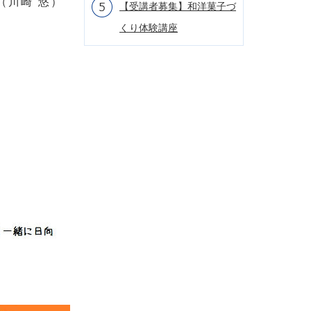
（川崎 悠）
【受講者募集】和洋菓子づ
くり体験講座