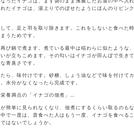
になったイナゴは、まず袋のまま沸騰したお湯の中へ入
られたイナゴは、湯上りでのぼせたようにほんのりピン
出して、足と羽を取り除きます。これをしないと食べた
しまうためです。
ら再び鍋で煮ます。煮ている最中は稲わらに似たような
匂いが立ちこめます。その匂いはイナゴが田んぼで生き
うな青臭さです。
煮たら、味付けです。砂糖、しょう油などで味を付けて
す。水分がなくなったら完成です。
で栄養満点の「イナゴの佃煮」…
ゴが簡単に見られなくなり、佃煮にするくらい取るのも
の中で一度は、昔食べた人はもう一度、イナゴを食べる
のではないでしょうか。