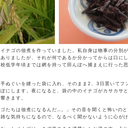
がイナゴの佃煮を作っていました。私自身は物事の分別
がありましたが、それが何であるか分かってからは口に
学校低学年頃までは網を持って田んぼへ捕まえに行った
手ぬぐいを縫った袋に入れ、そのまま2、3日置いてフ
っぽにします。夜になると、袋の中のイナゴがカサカサ
に響きます。
ナゴたちは佃煮になるんだ…。」その音を聞くと怖いのと
複雑な気持ちになるので、なるべく聞かないように心が