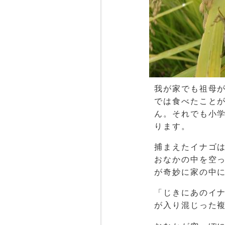
我が家でも祖母
では食べたこと
ん。それでも小
ります。
捕まえたイナゴは
おなかの中を空
が奇妙に家の中
「じきにあのイ
が入り混じった