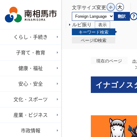
文字サイズ変更
翻訳
ルビ振り
表示
キーワード検索
くらし・手続き
ページID検索
子育て・教育
現在のページ
ホ
健康・福祉
安心・安全
イナゴノスタ
文化・スポーツ
産業・ビジネス
市政情報