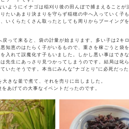
ないようにイナゴは稲刈り後の田んぼで捕まえることが
取りたいあまり決まりを守らず稲穂の中へ入っていく子
は、いくらたくさん取ったとしても周りからブーイング
へ戻って来ると、袋の計量が始まります。多い子は2キ
も悪知恵のはたらく子がいるもので、重さを稼ごうと袋
ろを入れて誤魔化す子もいました。しかし悪い事はでき
事は先生にあっさり見つかってしまうのです。結局は叱
ていたそうです。本当にみんな“ナゴとり"に必死だっ
を大きな釜で煮て、それを売りに出しました。
校をあげての大事なイベントだったのです。