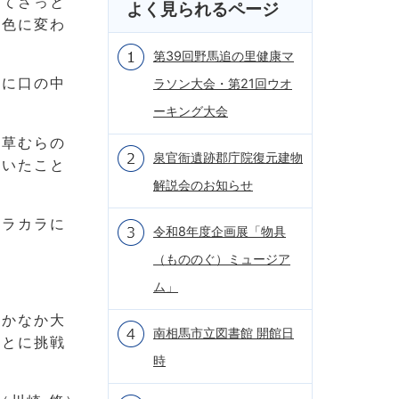
れてさっと
よく見られるページ
ク色に変わ
第39回野馬追の里健康マ
時に口の中
ラソン大会・第21回ウオ
ーキング大会
、草むらの
泉官衙遺跡郡庁院復元建物
ていたこと
解説会のお知らせ
カラカラに
令和8年度企画展「物具
（もののぐ）ミュージア
ム」
なかなか大
南相馬市立図書館 開館日
ことに挑戦
時