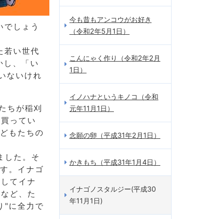
今も昔もアンコウがお好き
いでしょう
（令和2年5月1日）
た若い世代
こんにゃく作り（令和2年2月
かし、「い
1日）
いないけれ
イノハナというキノコ（令和
たちが稲刈
元年11月1日）
を買ってい
子どもたちの
念願の卵（平成31年2月1日）
ました。そ
かきもち（平成31年1月4日）
ます。イナゴ
そしてイナ
イナゴノスタルジー(平成30
すなど、た
年11月1日)
り"に全力で