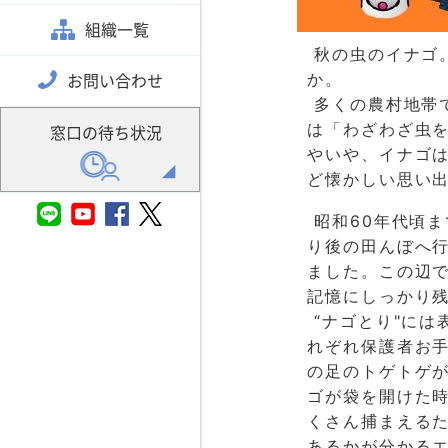
組織一覧
秋の虫のイナゴ
か。
お問い合わせ
多くの農村地帯
は「わざわざ虫を
窓口の待ち状況
やいや、イナゴは
ど懐かしい思い
昭和60年代頃
り後の田んぼへ
ました。この辺で
記憶にしっかり
“ナゴとり"には
れぞれ保護者お手
の足のトゲトゲ
ゴが袋を開けた
くさん捕まえるた
あるかが分かる