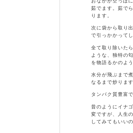
おなかが空っぽ
茹でます。茹で
ります。
次に袋から取り
で引っかかって
全て取り除いた
ような、独特の
を物語るかのよ
水分が飛ぶまで
なるまで炒りま
タンパク質豊富
昔のようにイナ
変ですが、人生
してみてもいい