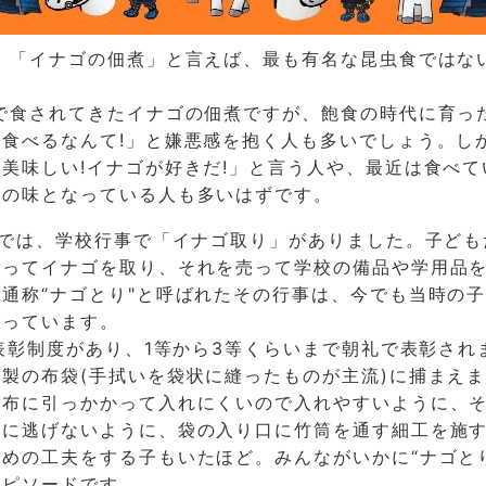
。「イナゴの佃煮」と言えば、最も有名な昆虫食ではな
で食されてきたイナゴの佃煮ですが、飽食の時代に育っ
食べるなんて!」と嫌悪感を抱く人も多いでしょう。し
美味しい!イナゴが好きだ!」と言う人や、最近は食べて
出の味となっている人も多いはずです。
までは、学校行事で「イナゴ取り」がありました。子ども
行ってイナゴを取り、それを売って学校の備品や学用品
通称“ナゴとり"と呼ばれたその行事は、今でも当時の
残っています。
表彰制度があり、1等から3等くらいまで朝礼で表彰され
製の布袋(手拭いを袋状に縫ったものが主流)に捕まえ
が布に引っかかって入れにくいので入れやすいように、
時に逃げないように、袋の入り口に竹筒を通す細工を施
めの工夫をする子もいたほど。みんながいかに“ナゴと
エピソードです。