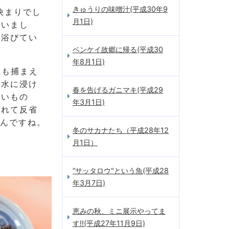
きゅうりの味噌汁(平成30年9
決まりでし
月1日)
もいまし
を浴びてい
ベンケイ故郷に帰る(平成30
年8月1日)
ロも捕まえ
を水に浸け
春を告げるガニマキ(平成29
ないもの
年3月1日)
られて反省
たんですね。
冬のサカナたち（平成28年12
月1日）
“サッタロウ"という魚(平成28
年3月7日)
恵みの秋、ミニ展示やってま
す!!(平成27年11月9日)