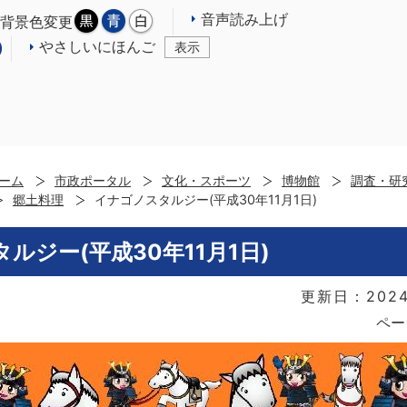
音声読み上げ
背景色変更
やさしいにほんご
表示
ーム
市政ポータル
文化・スポーツ
博物館
調査・研
郷土料理
イナゴノスタルジー(平成30年11月1日)
ルジー(平成30年11月1日)
更新日：2024
ペー