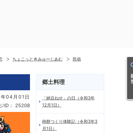
究
ちょこっと☆みゅーじあむ
民俗
目的
郷土料理
年04月01日
「納豆ねせ」の日（令和3年
12月1日）
ジID：
25208
柿餅つくり体験記（令和3年3
月1日）