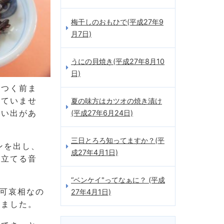
梅干しのおもひで(平成27年9
月7日)
うにの貝焼き(平成27年8月10
日)
がつく前ま
していませ
夏の味方はカツオの焼き漬け
思い出があ
(平成27年6月24日)
三日とろろ知ってますか？(平
ンを出し、
成27年4月1日)
と立てる音
“ベンケイ"ってなぁに？ (平成
可哀相なの
27年4月1日)
けました。