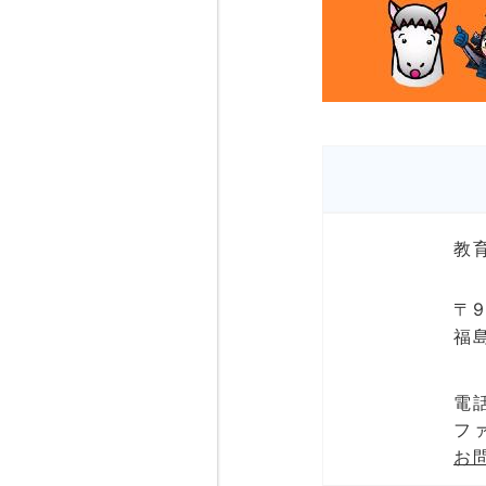
教
〒9
福
電話
ファ
お