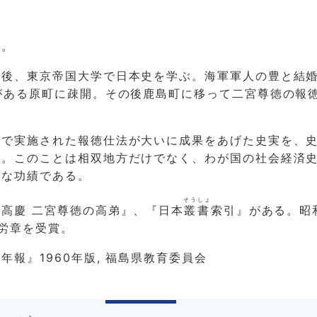
る。
業後、東京帝国大学で日本史を学ぶ。海軍軍人の豊と結
がある原町に疎開。その後鹿島町に移って二宮尊徳の報
藩で実施された報徳仕法が大いに成果をあげた史実を、
た。このことは相双地方だけでなく、わが国の社会経済
きな功績である。
そうしょ
高慶 二宮尊徳の高弟』、『日本
叢書
索引』がある。昭
労章を受賞。
年報』1960年版, 福島県教育委員会