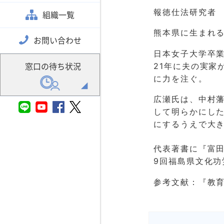
報徳仕法研究者
組織一覧
熊本県に生まれ
お問い合わせ
日本女子大学卒
21年に夫の実家
窓口の待ち状況
に力を注ぐ。
広瀬氏は、中村
して明らかにし
にするうえで大
代表著書に『富田
9回福島県文化功
参考文献：『教育