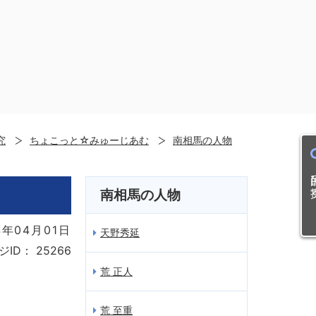
究
ちょこっと☆みゅーじあむ
南相馬の人物
目的
南相馬の人物
年04月01日
天野秀延
ジID：
25266
荒 正人
荒 至重