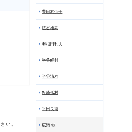
豊田君仙子
埴谷雄高
羽根田利夫
半谷絹村
半谷清寿
飯崎孤村
平田良衛
ださい。
広瀬 敏