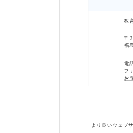
教
〒9
福
電話
ファ
お
より良いウェブ