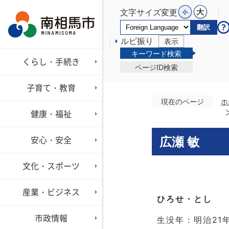
文字サイズ変更
翻訳
ルビ振り
表示
キーワード検索
くらし・手続き
ページID検索
子育て・教育
現在のページ
ホ
健康・福祉
安心・安全
広瀬 敏
文化・スポーツ
産業・ビジネス
ひろせ・とし
市政情報
生没年：明治21年