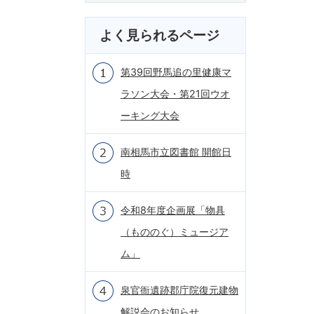
よく見られるページ
第39回野馬追の里健康マ
ラソン大会・第21回ウオ
ーキング大会
南相馬市立図書館 開館日
時
令和8年度企画展「物具
（もののぐ）ミュージア
ム」
泉官衙遺跡郡庁院復元建物
解説会のお知らせ