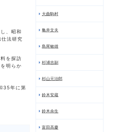
大曲駒村
亀井文夫
婚し、昭和
徳仕法研究
島尾敏雄
史料を探訪
杉浦吉副
史を明らか
杉山元治郎
和35年に第
鈴木安蔵
鈴木余生
富田高慶