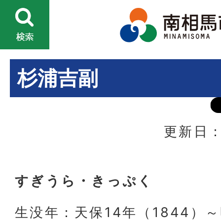
杉浦吉副
更新日：
すぎうら・きっぷく
生没年：天保14年（1844）～