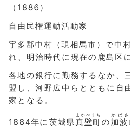
（1886）
自由民権運動活動家
宇多郡中村（現相馬市）で中
れ、明治時代に現在の鹿島区
各地の銀行に勤務するなか、
盟し、河野広中らとともに自
家となる。
まかべまち
かばさ
1884年に茨城県
真壁町
の
加波