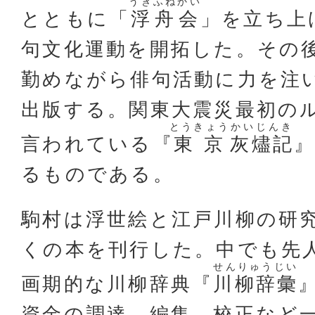
うき
ふねかい
とともに「
浮
舟会
」を立ち上
句文化運動を開拓した。その
勤めながら俳句活動に力を注
出版する。関東大震災最初の
とうきょう
かいじんき
言われている『
東京
灰燼記
るものである。
駒村は浮世絵と江戸川柳の研
くの本を刊行した。中でも先
せんりゅうじい
画期的な川柳辞典『
川柳辞彙
資金の調達、編集、校正など