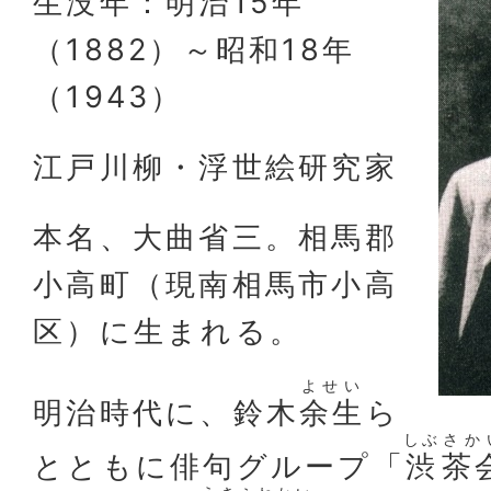
生没年：明治15年
（1882）～昭和18年
（1943）
江戸川柳・浮世絵研究家
本名、大曲省三。相馬郡
小高町（現南相馬市小高
区）に生まれる。
よせい
明治時代に、鈴木
余生
ら
しぶ
さか
とともに俳句グループ「
渋
茶