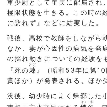
軍少尉として
奄
美
に配属され
極限状態を生きる。この時の
に訪れず』などに結実した。
戦後、高校で教師をしながら
なか、妻が心因性の病気を発
の揺れ動きについての経験を
とげ
『死の
棘
』（昭和53年に第1
賞ほか）が発表される。ほか
没後、幼少時によく帰郷した
はにや