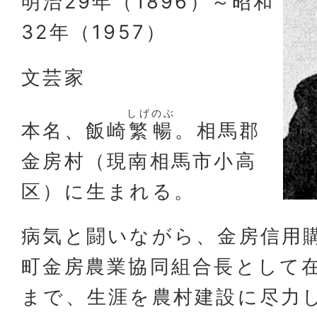
明治29年（1896）～昭和
32年（1957）
文芸家
しげ
のぶ
本名、飯崎
繁
暢
。相馬郡
金房村（現南相馬市小高
区）に生まれる。
病気と闘いながら、金房信用
町金房農業協同組合長として
まで、生涯を農村建設に尽力